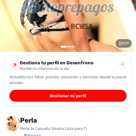
encontrarlas
fácilmente.
Entendido
1
/
7
Gestiona tu perfil en Desenfreno
✕
↗
Mantén tu información al día
Actualiza tus fotos, precios, ubicación y servicios desde tu panel
privado.
Gestionar mi perfil
Perla
Perla, la Coqueta Silueta Lista para Ti
Bogotá