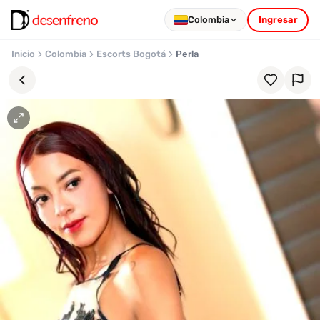
Colombia
Ingresar
Inicio
Colombia
Escorts Bogotá
Perla
Favoritos
Pronto
podrás
registrarte
y
guardar
tus
favoritas
para