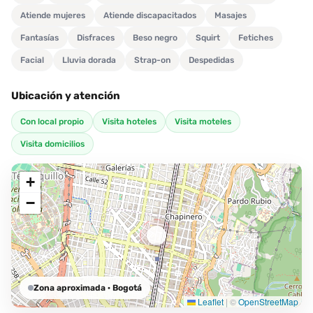
Atiende mujeres
Atiende discapacitados
Masajes
Fantasías
Disfraces
Beso negro
Squirt
Fetiches
Facial
Lluvia dorada
Strap-on
Despedidas
Ubicación y atención
Con local propio
Visita hoteles
Visita moteles
Visita domicilios
+
−
Zona aproximada
· Bogotá
Leaflet
|
©
OpenStreetMap