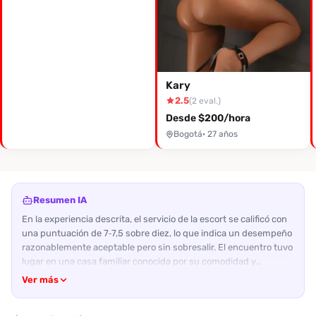
Kary
2.5
(2 eval.)
Desde $200/hora
Bogotá
· 27 años
Resumen IA
En la experiencia descrita, el servicio de la escort se calificó con
una puntuación de 7‑7,5 sobre diez, lo que indica un desempeño
razonablemente aceptable pero sin sobresalir. El encuentro tuvo
lugar en una casa familiar conocida por su comodidad y
habitaciones amplias, situada en la zona de 20 con 42; el
Ver más
entorno no resultó problemático, aunque se aconseja
precaución con el estacionamiento. La escort, de estatura media