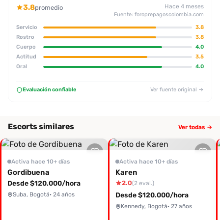
3.8
Hace 4 meses
promedio
Fuente: foroprepagoscolombia.com
Servicio
3.8
Rostro
3.8
Cuerpo
4.0
Actitud
3.5
Oral
4.0
Evaluación confiable
Ver fuente original →
Escorts similares
Ver todas →
Activa hace 10+ días
Activa hace 10+ días
Gordibuena
Karen
Desde $120.000/hora
2.0
(2 eval.)
Suba, Bogotá
· 24 años
Desde $120.000/hora
Kennedy, Bogotá
· 27 años