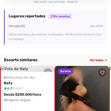
Ubicación aproximada · Bogotá
Lugares reportados
De reseñas
teusaquillo
Abr 2026
Datos extraídos de reseñas verificadas. Verifica directamente con
la prepago.
Escorts similares
Ver todas →
Baratas
Activa hace 10+ días
Naty
4.7
(2 eval.)
Desde $200.000/hora
Engativá, Bogotá