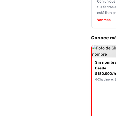
Con un cue
tus fantasi
está lista 
chica que, 
Ver más
momentos ll
que te deja
disposición
Conoce má
buena higie
ella promet
cómo puede 
mensaje de 
Sin nombr
Desde
$180.000/h
Chapinero, 