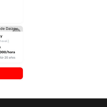
ey
1 eval.)
e
000/hora
tá
· 20 años