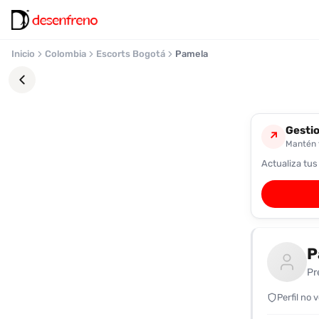
Inicio
Colombia
Escorts Bogotá
Pamela
Gestio
↗
Mantén t
Actualiza tus
Favoritos
Pronto
podrás
registrarte
P
y
guardar
Pr
tus
favoritas
Perfil no 
para