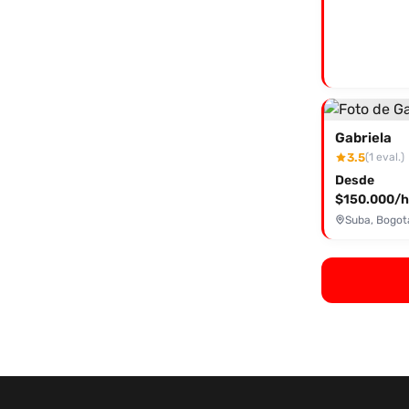
Gabriela
3.5
(1 eval.)
Desde
$150.000/h
Suba, Bogot