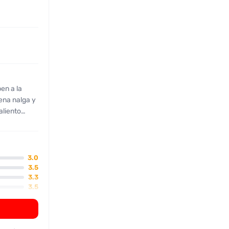
en a la
ena nalga y
aliento
3.0
nicos. El
3.5
3.3
a y el
3.5
3.0
te
l servicio.