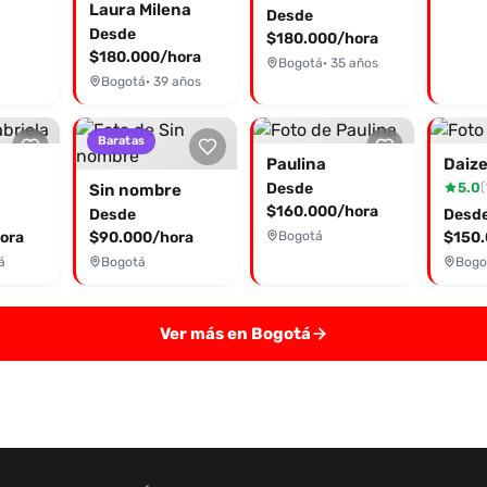
Laura Milena
Desde
Desde
$180.000/hora
$180.000/hora
Bogotá
· 35 años
Bogotá
· 39 años
Baratas
Paulina
Daiz
Desde
5.0
(
Sin nombre
$160.000/hora
Desde
Desd
ora
$90.000/hora
Bogotá
$150.
á
Bogotá
Bogo
Ver más en Bogotá