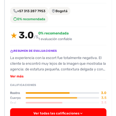
encontrarlas
fácilmente.
+57 313 287 7953
Bogotá
0% recomendada
Entendido
3.0
0% recomendada
★
/5
1 evaluación confiable
RESUMEN DE EVALUACIONES
La experiencia con la escort fue totalmente negativa. El
cliente la encontró muy lejos de la imagen que mostraba la
agencia: de estatura pequeña, contextura delgada y con
cicatrices visibles. Su aspecto no cumplía con lo
Ver más
prometido en la foto y la descripción del anuncio, lo que
CALIFICACIONES
generó desconfianza. En cuanto al trato, la escort
demostró ser poco cordial y evasiva; se demoró casi una
3.0
Rostro
hora en llegar y luego se negó a hacer sexo oral, a pesar
3.5
Cuerpo
2.5
Oral
de que el cliente lo había solicitado con antelación. La
actitud de la acompañante fue algo desconcertante y su
Ver todas las calificaciones
respuesta, “está hablando con la agencia y no con ella”, le