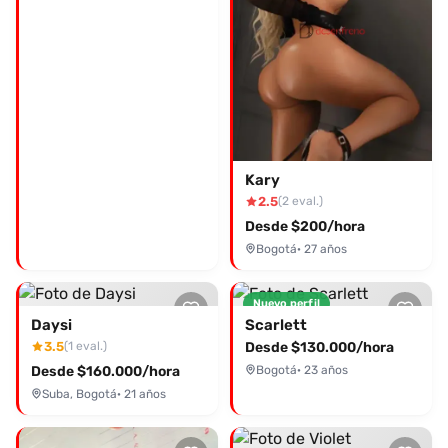
Kary
2.5
(2 eval.)
Desde $200/hora
Bogotá
· 27 años
Nuevo perfil
Daysi
Scarlett
3.5
Desde $130.000/hora
(1 eval.)
Desde $160.000/hora
Bogotá
· 23 años
Suba, Bogotá
· 21 años