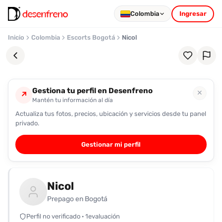
Colombia
Ingresar
Inicio
Colombia
Escorts Bogotá
Nicol
Gestiona tu perfil en Desenfreno
✕
↗
Mantén tu información al día
Actualiza tus fotos, precios, ubicación y servicios desde tu panel
Favoritos
privado.
Pronto
Gestionar mi perfil
podrás
registrarte
y
Nicol
guardar
tus
Prepago en Bogotá
favoritas
Perfil no verificado · 1evaluación
para