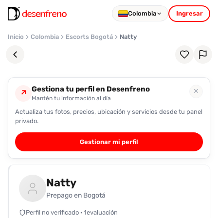
Colombia
Ingresar
Inicio
Colombia
Escorts Bogotá
Natty
Gestiona tu perfil en Desenfreno
✕
↗
Mantén tu información al día
Actualiza tus fotos, precios, ubicación y servicios desde tu panel
Favoritos
privado.
Pronto
Gestionar mi perfil
podrás
registrarte
y
Natty
guardar
tus
Prepago en Bogotá
favoritas
Perfil no verificado · 1evaluación
para