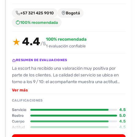
encontrarlas
fácilmente.
+57 321 425 9010
Bogotá
100% recomendada
Entendido
4.4
100% recomendada
★
/5
1 evaluación confiable
RESUMEN DE EVALUACIONES
La escort ha recibido una valoración muy positiva por
parte de los clientes. La calidad del servicio se ubica en
torno a los 9 / 10: el acompañante muestra una actitud
amable y muy proactiva, su música y su disposición a guiar
Ver más
la sesión hacen que la experiencia sea cómoda y
CALIFICACIONES
dinámica. En cuanto a la apariencia física, la valoración es
espectacular: 10 / 10 en rostro, 9 / 10 en cuerpo, con busto
4.5
Servicio
operado y abdomen marcado, además de tatuajes
5.0
Rostro
4.5
Cuerpo
llamativos en la espalda que añaden un toque de estilo. Su
4.5
Actitud
postura durante la sesión incluye numerosos movimientos
3.5
Oral
y posiciones sexuales, besos intensos y una actitud que