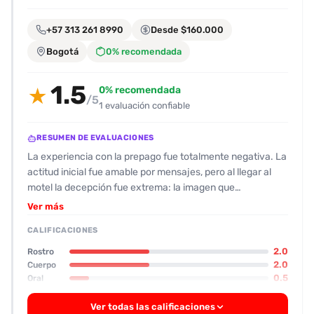
encontrarlas
fácilmente.
+57 313 261 8990
Desde $160.000
Bogotá
0% recomendada
Entendido
1.5
0% recomendada
★
/5
1 evaluación confiable
RESUMEN DE EVALUACIONES
La experiencia con la prepago fue totalmente negativa. La
actitud inicial fue amable por mensajes, pero al llegar al
motel la decepción fue extrema: la imagen que
promocionaba no coincidió con la realidad. El
Ver más
acompañante, según el testimonio, tiene entre 38 y 40
CALIFICACIONES
años, figura muy delgada y sin mucho atractivo, con
apariencia decadente y con aparatos de ortodoncia que lo
2.0
Rostro
hacen más incómodo. Su rostro y su físico obtuvieron
2.0
Cuerpo
0.5
Oral
valoraciones de 4 (en una escala de 1 a 5), señalando que
ni siquiera cumple con la estética que se muestra en fotos.
Ver todas las calificaciones
En cuanto al servicio, el cliente calificó el oral como