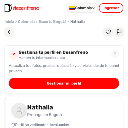
Colombia
Ingresar
Inicio
Colombia
Escorts Bogotá
Nathalia
Gestiona tu perfil en Desenfreno
✕
↗
Mantén tu información al día
Actualiza tus fotos, precios, ubicación y servicios desde tu panel
Favoritos
privado.
Pronto
Gestionar mi perfil
podrás
registrarte
y
Nathalia
guardar
tus
Prepago en Bogotá
favoritas
Perfil no verificado · 1evaluación
para