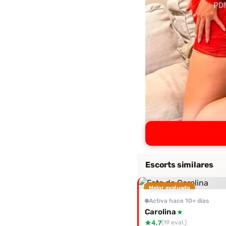
Escorts similares
Mejor evaluada
Activa hace 10+ días
Carolina
4.7
(19 eval.)