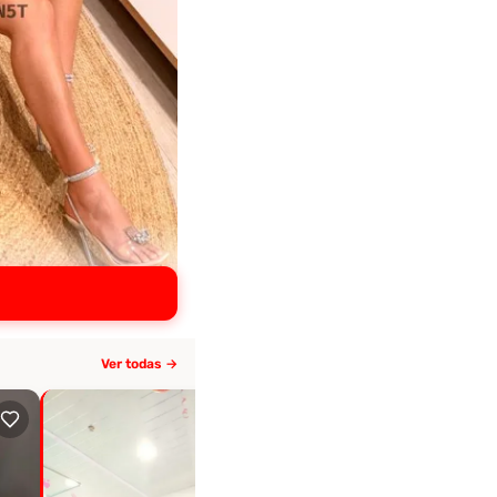
Ver todas →
Activa hace 10+ días
Gordibuena
Desde $120.000/hora
Suba, Bogotá
· 24 años