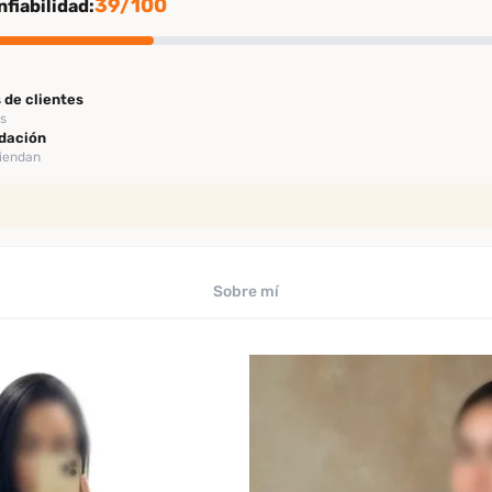
39/100
fiabilidad:
 de clientes
es
dación
miendan
ión
rificación
Sobre mí
ficado por Desenfreno
te
 los últimos 30 días