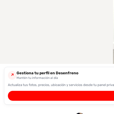
encontrarlas
fácilmente.
Entendido
Gestiona tu perfil en Desenfreno
↗
Mantén tu información al día
Actualiza tus fotos, precios, ubicación y servicios desde tu panel priv