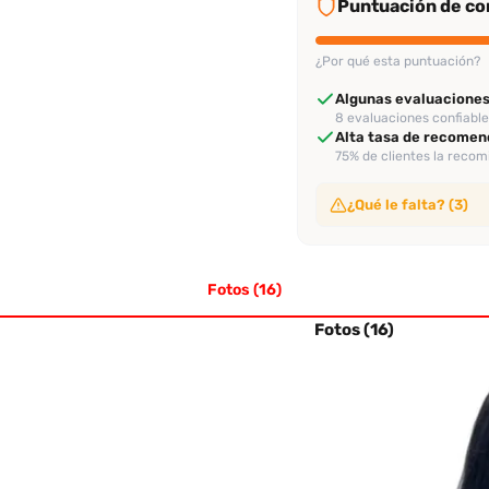
Puntuación de con
¿Por qué esta puntuación?
Algunas evaluaciones
8 evaluaciones confiabl
Alta tasa de recomen
75% de clientes la reco
¿Qué le falta? (3)
Sin video de verificac
No ha subido video de ve
Fotos (16)
Sin perfil verificado
Su perfil no ha sido veri
Sin evaluación recien
Fotos (16)
No tiene evaluaciones en