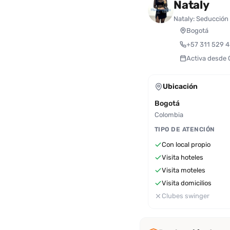
Nataly
Nataly: Seducción
Bogotá
+57 311 529 
Activa desde 
Ubicación
Bogotá
Colombia
TIPO DE ATENCIÓN
Con local propio
Visita hoteles
Visita moteles
Visita domicilios
Clubes swinger