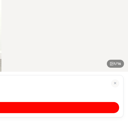
1
/
16
✕