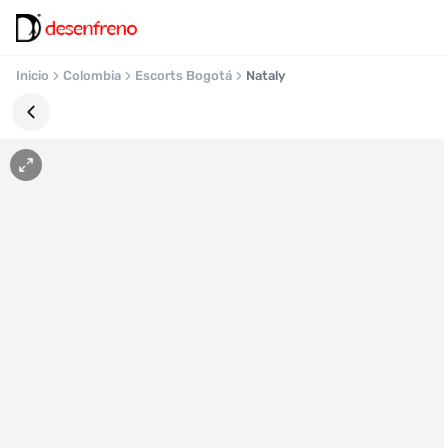
Inicio
Colombia
Escorts Bogotá
Nataly
Favoritos
Pronto
podrás
registrarte
y
guardar
tus
favoritas
para