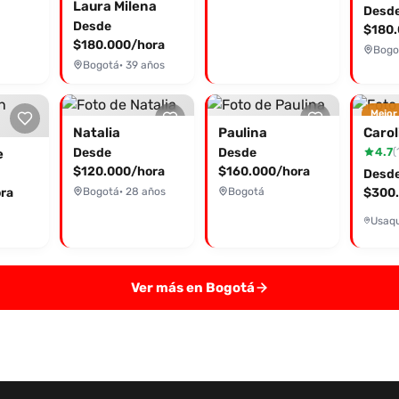
Laura Milena
Desd
Desde
$180.
$180.000/hora
Bogo
Bogotá
· 39 años
Mejor
Natalia
Paulina
Carol
Desde
Desde
4.7
(
e
$120.000/hora
$160.000/hora
Desd
ra
Bogotá
· 28 años
Bogotá
$300.
Ver más en Bogotá