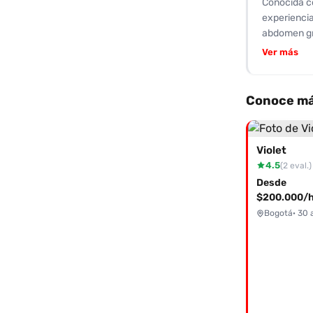
Conocida c
experiencia
abdomen gru
un 5/10. Lo
Ver más
por cliente
amable al i
muchos desc
Conoce má
orales y an
prepago, co
estás consi
Violet
apresuradas
4.5
(2 eval.)
alternativa
Desde
$200.000/h
Bogotá
· 30 