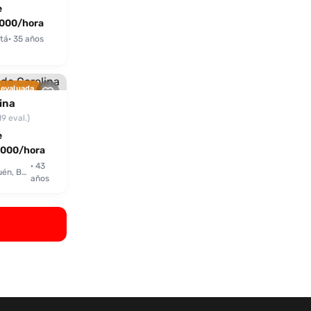
e
000/hora
tá
· 35 años
 evaluada
ina
19 eval.)
e
000/hora
· 43
Usaquén, Bogotá
años