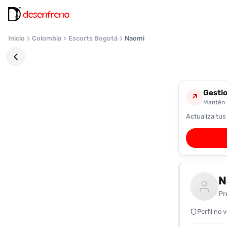
Inicio
Colombia
Escorts Bogotá
Naomi
Gestio
↗
Mantén t
Actualiza tus
Favoritos
Pronto
podrás
registrarte
N
y
guardar
Pr
tus
favoritas
Perfil no 
para