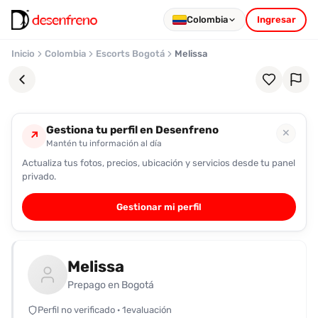
Colombia
Ingresar
Inicio
Colombia
Escorts Bogotá
Melissa
Gestiona tu perfil en Desenfreno
✕
↗
Mantén tu información al día
Actualiza tus fotos, precios, ubicación y servicios desde tu panel
Favoritos
privado.
Pronto
Gestionar mi perfil
podrás
registrarte
y
Melissa
guardar
tus
Prepago en Bogotá
favoritas
Perfil no verificado · 1evaluación
para