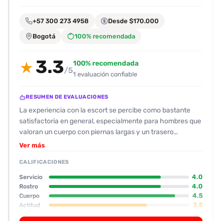
encontrarlas
fácilmente.
+57 300 273 4958
Desde $170.000
Bogotá
100% recomendada
Entendido
3.3
100% recomendada
★
/5
1 evaluación confiable
RESUMEN DE EVALUACIONES
La experiencia con la escort se percibe como bastante
satisfactoria en general, especialmente para hombres que
valoran un cuerpo con piernas largas y un trasero
marcado. El físico se destaca con piel blanca, busto medio,
Ver más
y una estatura de unos 1,60 m, con un rostro de ojos
CALIFICACIONES
oscuros y labios pequeños que les gana una puntuación de
8 / 10. Su actitud resulta amigable y dispuesta a responder
4.0
Servicio
preguntas básicas, aunque se menciona que la
4.0
Rostro
4.5
Cuerpo
conversación es algo limitada y no muy propositiva. El
3.5
Actitud
trato en el momento del encuentro fue profesional: la
0.5
Oral
escort llega con ropa que coincide con las fotos (tanga y