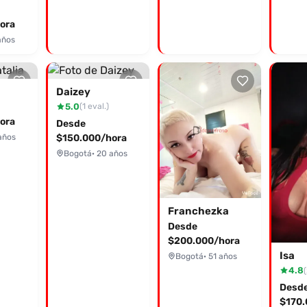
ora
años
Daizey
5.0
(1 eval.)
ora
Desde
años
$150.000/hora
Bogotá
· 20 años
Franchezka
Desde
$200.000/hora
Isa
Bogotá
· 51 años
4.8
(
Desd
$170.