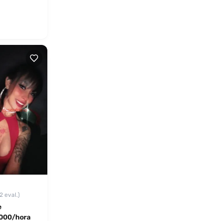
2 eval.)
e
000/hora