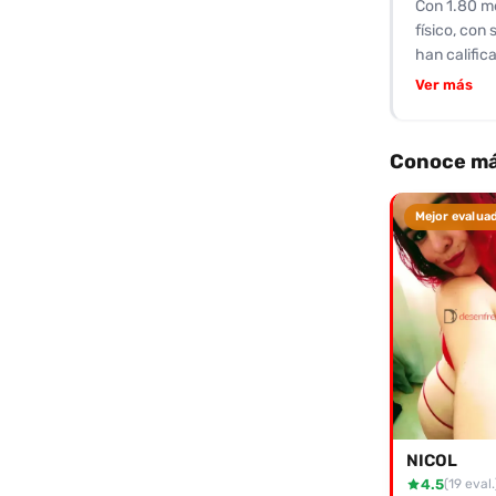
Con 1.80 me
comunicativ
físico, con
cliente. El
han calific
algo econó
trato tipo 
experiencia
Ver más
profundo. L
implicación
caracteriza
disfrutar d
Conoce má
contactarl
minuto cuen
Mejor evalua
volver por 
NICOL
4.5
(19 eval.