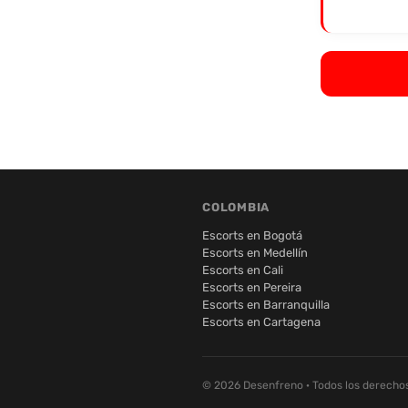
COLOMBIA
Escorts en Bogotá
Escorts en Medellín
Escorts en Cali
Escorts en Pereira
Escorts en Barranquilla
Escorts en Cartagena
© 2026 Desenfreno · Todos los derecho