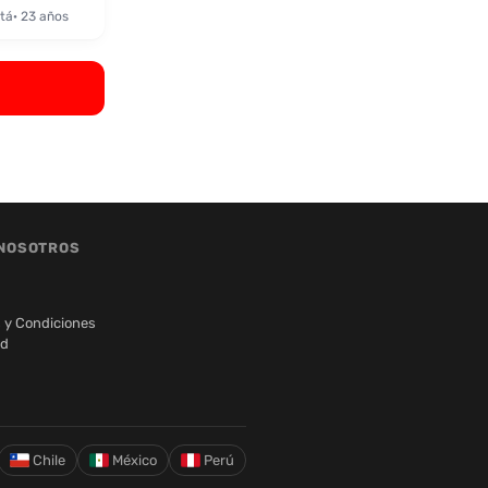
tá
· 23 años
NOSOTROS
 y Condiciones
ad
Chile
México
Perú