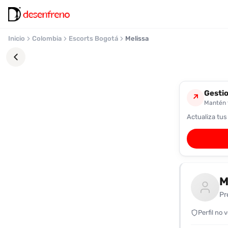
Inicio
Colombia
Escorts Bogotá
Melissa
Gestio
↗
Mantén t
Actualiza tus
Favoritos
Pronto
podrás
registrarte
M
y
guardar
Pr
tus
favoritas
Perfil no 
para