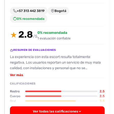
encontrarlas
fácilmente.
+57 313 442 3819
Bogotá
0% recomendada
Entendido
2.8
0% recomendada
★
/5
1 evaluación confiable
RESUMEN DE EVALUACIONES
La experiencia con esta escort resulta totalmente
negativa. Los usuarios reportan un servicio de muy mala
calidad, con instalaciones y personal que no se
corresponden con las fotos que aparecen en los anuncios.
Ver más
En varias ocasiones se recibieron acompañantes que se
CALIFICACIONES
describían como jóvenes de 30 años y estatura de 1,50 m,
pero que en la práctica resultaban ser mujeres muy
2.5
Rostro
mayores, mal arregladas y con un aspecto que “horrible” y
2.5
Cuerpo
3.5
Oral
“fatal” según las reseñas. El trato fue de carácter grosero,
con poca higiene y, en algunos casos, la escort mostró
Ver todas las calificaciones
comportamientos peligrosos, como la falta de protección