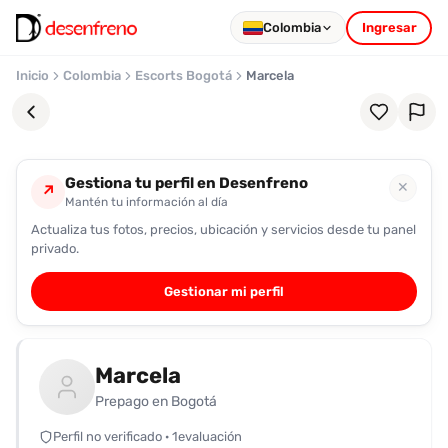
Colombia
Ingresar
Inicio
Colombia
Escorts Bogotá
Marcela
Gestiona tu perfil en Desenfreno
✕
↗
Mantén tu información al día
Actualiza tus fotos, precios, ubicación y servicios desde tu panel
Favoritos
privado.
Pronto
Gestionar mi perfil
podrás
registrarte
y
Marcela
guardar
tus
Prepago en Bogotá
favoritas
Perfil no verificado · 1evaluación
para