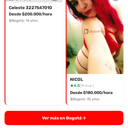
Celeste 3227547010
Desde $200.000/hora
Bogotá
· 14 años
NICOL
4.5
(19 eval.)
Desde $180.000/hora
Bogotá
· 35 años
Ver más en Bogotá