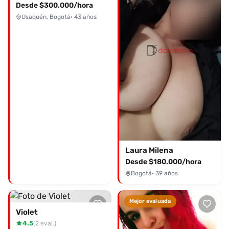
está a solo un mensaje de distancia!
Desde $300.000/hora
Usaquén, Bogotá
· 43 años
Laura Milena
Desde $180.000/hora
Bogotá
· 39 años
Mejor evaluada
Violet
4.5
(2 eval.)