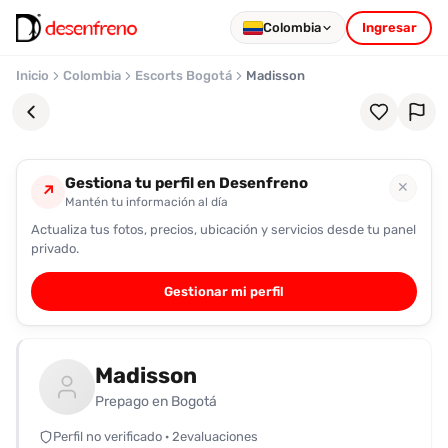
Colombia
Ingresar
Inicio
Colombia
Escorts Bogotá
Madisson
Gestiona tu perfil en Desenfreno
✕
↗
Mantén tu información al día
Actualiza tus fotos, precios, ubicación y servicios desde tu panel
Favoritos
privado.
Pronto
Gestionar mi perfil
podrás
registrarte
y
Madisson
guardar
tus
Prepago en Bogotá
favoritas
Perfil no verificado · 2evaluaciones
para