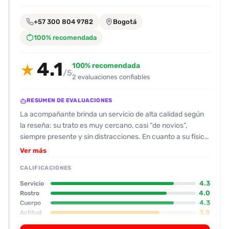
encontrarlas
fácilmente.
+57 300 804 9782
Bogotá
100% recomendada
Entendido
4.1
100% recomendada
★
/5
2 evaluaciones confiables
RESUMEN DE EVALUACIONES
La acompañante brinda un servicio de alta calidad según
la reseña: su trato es muy cercano, casi “de novios”,
siempre presente y sin distracciones. En cuanto a su físico,
las fotos coinciden con la realidad: una chica alta, trozuda,
Ver más
con un culote llamativo que destaca como su mejor punto;
CALIFICACIONES
sus senos son medianos y su rostro tiene un look colegial
que le da atractivo extra. La experiencia sexual es
4.3
Servicio
completa: oral con condón, estimulación manual, y el
4.0
Rostro
4.3
Cuerpo
segundo “polvo” (masturbación) iniciado de forma
3.8
Actitud
proactiva por ella. El anal está disponible a un precio
4.3
Oral
adicional. Los besos son ricos y no se negocian, y no hubo