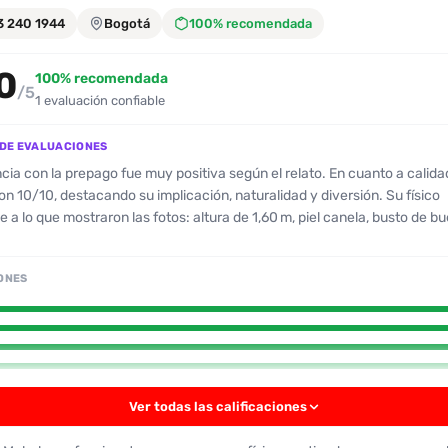
3 240 1944
Bogotá
100% recomendada
0
100% recomendada
/5
1 evaluación confiable
DE EVALUACIONES
n la prepago fue muy positiva según el relato. En cuanto a calidad, el cliente
on 10/10, destacando su implicación, naturalidad y diversión. Su físico
 a lo que mostraron las fotos: altura de 1,60 m, piel canela, busto de 
indo”, aunque se observó que no estaba totalmente depilada, algo que l
oración del rostro. Su
ONES
relajada, simpática y sin filtros, aceptó el pago de la entrada sin proble
tiva durante todo el encuentro. Los servicios ofrecidos fueron variados:
ajes eróticos, sexo oral con condón y sexo anal opcional (no se solicitó).
ntos de placer mutuo y buena conversación. No hubo comentarios
na ligera crítica sobre la depilación incompleta. El patrón principal que sale del
na prepago muy involucrada, sin reservas y con una apariencia que cum
Ver todas las calificaciones
expectativas del cliente. Recomendada y con alta probabilidad de repetirla.