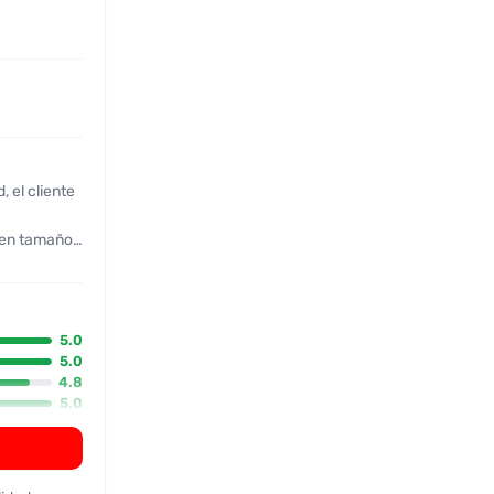
buen tamaño
e bajó un
ma y se
5.0
 Se
5.0
4.8
5.0
ple las