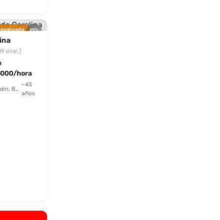
 evaluada
ina
19 eval.)
e
000/hora
· 43
Usaquén, Bogotá
años