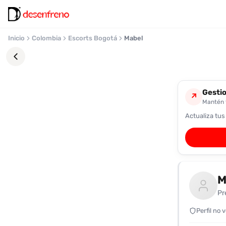
Inicio
Colombia
Escorts Bogotá
Mabel
Gestio
↗
Mantén t
Actualiza tus
Favoritos
Pronto
podrás
registrarte
M
y
guardar
Pr
tus
favoritas
Perfil no 
para