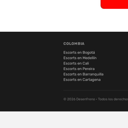
COLOMBIA
Escorts en Bogotá
Escorts en Medellín
Escorts en Cali
Escorts en Pereira
Escorts en Barranquilla
Escorts en Cartagena
© 2026 Desenfreno · Todos los derecho