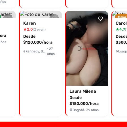
años
Mejor
Karen
Carol
2.0
4.7
(2 eval.)
(
ora
Desde
Desd
años
$120.000/hora
$300.
· 27
Kennedy, Bogotá
años
Laura Milena
Desde
$180.000/hora
Bogotá
· 39 años