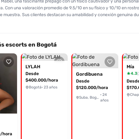
Mabel, una fascinante prepago con un físico cautivador y una persona
. Con una valoración promedio de 9.5/10 en su físico y 10/10 en rostro,
ue muestra. Sus clientes destacan su amabilidad y conexión genuina du
ogrando una experiencia memorable. Ofrece una amplia gama de servici
sta una apasionante 'paja rusa', asegurándote momentos de intenso pl
 por su limpieza y profesionalismo, lo que le ha valido reseñas muy posi
su implicación y atención al detalle. Aunque algunos mencionan un par 
s escorts en Bogotá
ilación, la mayoría queda encantado y dispuesto a repetir la experienc
a opción a considerar para quienes buscan calidad y diversión. No te 
e disfrutar de su compañía, contáctala al 3232401944 y dale un giro a t
LYLAH
Mía
el te espera!
Desde
4.3
(
Gordibuena
$400.000/hora
Desde
Desd
Bogotá
· 23 años
$120.000/hora
$170.
· 24
Chap
Suba, Bogotá
años
/hora