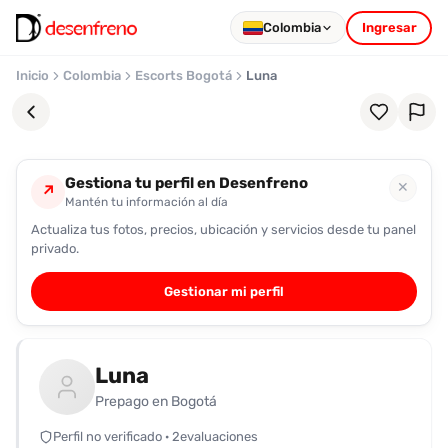
Colombia
Ingresar
Inicio
Colombia
Escorts Bogotá
Luna
Gestiona tu perfil en Desenfreno
✕
↗
Mantén tu información al día
Actualiza tus fotos, precios, ubicación y servicios desde tu panel
Favoritos
privado.
Pronto
Gestionar mi perfil
podrás
registrarte
y
Luna
guardar
tus
Prepago en Bogotá
favoritas
Perfil no verificado · 2evaluaciones
para