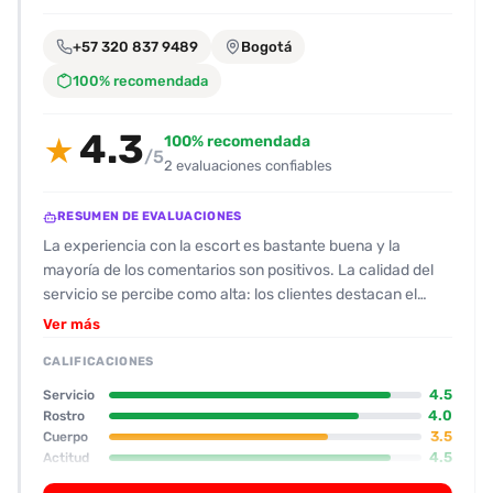
encontrarlas
fácilmente.
+57 320 837 9489
Bogotá
100% recomendada
Entendido
4.3
100% recomendada
★
/5
2 evaluaciones confiables
RESUMEN DE EVALUACIONES
La experiencia con la escort es bastante buena y la
mayoría de los comentarios son positivos. La calidad del
servicio se percibe como alta: los clientes destacan el
fuerte desempeño del oral, la atención personalizada y la
Ver más
capacidad de la escort para generar ambiente. En cuanto
CALIFICACIONES
a su físico, se describe como curvilínea con una notable
pierna y trasero grande, aunque con un toque de barriga, lo
4.5
Servicio
que le da un 7–8 de valor. Su rostro se aprecia bonito, con
4.0
Rostro
3.5
Cuerpo
ojos tiernos y labios carnosos, lo que le suma un 8 en la
4.5
Actitud
valoración de la cara. La actitud es cordial y directa; suele
4.8
Oral
responder rápido y explica sus tarifas sin rodeos, aunque