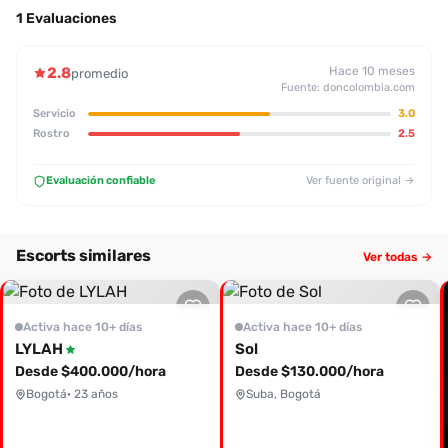
1 Evaluaciones
2.8
Hace 10 meses
promedio
Fuente: doncolombia.com
Servicio
3.0
Rostro
2.5
Evaluación confiable
Ver fuente original →
Escorts similares
Ver todas →
Activa hace 10+ días
Activa hace 10+ días
LYLAH
Sol
Desde $400.000/hora
Desde $130.000/hora
Bogotá
· 23 años
Suba, Bogotá