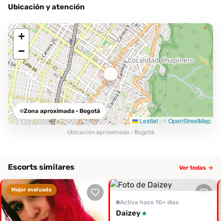
sea una excelente inversión. ¡Atrévete a contactarla y
Ubicación y atención
experimenta momentos de placer inolvidables! No te arrepentirás
al explorar su compañía. Encuentra su contacto en
+
Desenfreno.co y permítele hacer de tu fantasía una realidad.
−
Zona aproximada
· Bogotá
Leaflet
|
©
OpenStreetMap
Ubicación aproximada · Bogotá
Escorts similares
Ver todas →
Mejor evaluada
Activa hace 10+ días
Daizey