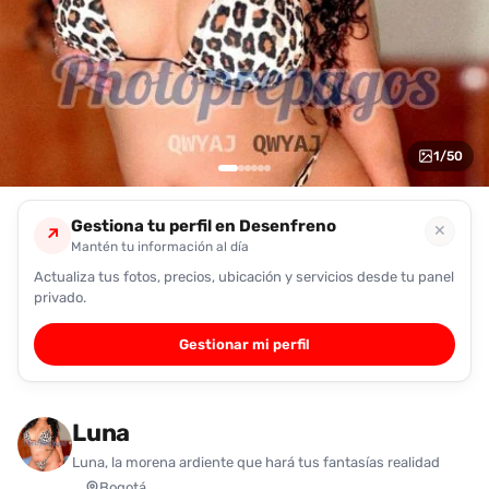
encontrarlas
fácilmente.
Entendido
1
/
50
Gestiona tu perfil en Desenfreno
✕
↗
Mantén tu información al día
Actualiza tus fotos, precios, ubicación y servicios desde tu panel
privado.
Gestionar mi perfil
Luna
Luna, la morena ardiente que hará tus fantasías realidad
Bogotá