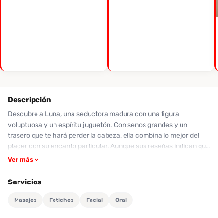
Descripción
Descubre a Luna, una seductora madura con una figura
voluptuosa y un espíritu juguetón. Con senos grandes y un
trasero que te hará perder la cabeza, ella combina lo mejor del
placer con su encanto particular. Aunque sus reseñas indican que
su estilo de servicio puede ser mecánico, muchos coinciden en
Ver más
que su cuerpo es un deleite y que, sin duda, cumple con el
objetivo de aliviar tus deseos. Luna ofrece servicios de sexo oral
Servicios
profundo, masajes y mucho más, además de contar con opciones
como videollamadas calientes y packs personalizados. Valora su
Masajes
Fetiches
Facial
Oral
limpieza y atención, lo que hace que su tarifa de 80K + 10K peaje