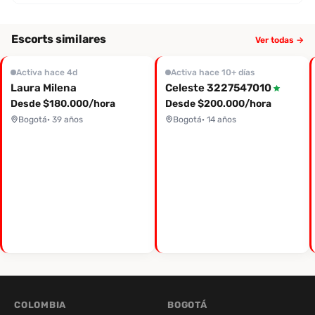
Escorts similares
Ver todas →
Activa hace 4d
Activa hace 10+ días
Laura Milena
Celeste 3227547010
Desde $180.000/hora
Desde $200.000/hora
Bogotá
· 39 años
Bogotá
· 14 años
COLOMBIA
BOGOTÁ