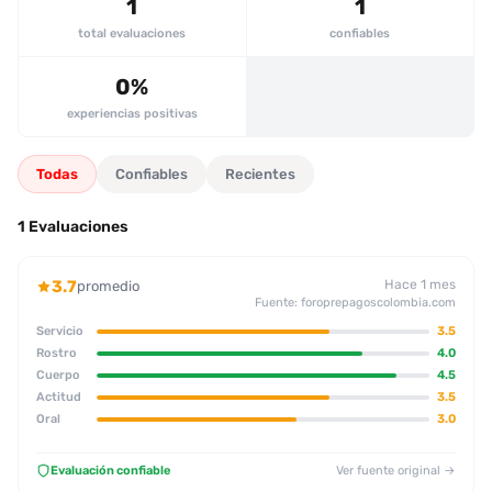
web puede generar malentendidos.
1
1
total evaluaciones
confiables
0%
experiencias positivas
Todas
Confiables
Recientes
1 Evaluaciones
3.7
Hace 1 mes
promedio
Fuente: foroprepagoscolombia.com
Servicio
3.5
Rostro
4.0
Cuerpo
4.5
Actitud
3.5
Oral
3.0
Evaluación confiable
Ver fuente original →