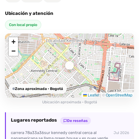
Ubicación y atención
Con local propio
+
−
Zona aproximada
· Bogotá
Leaflet
|
©
OpenStreetMap
Ubicación aproximada · Bogotá
Lugares reportados
De reseñas
carrera 78a33a36sur kennedy central cerca al
Jul 2026
panamericana se llama green house y es pues verde