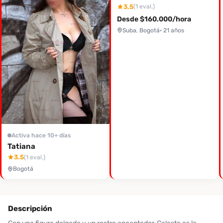
3.5
(1 eval.)
Desde $160.000/hora
Suba, Bogotá
· 21 años
Activa hace 10+ días
Tatiana
3.5
(1 eval.)
Bogotá
Descripción