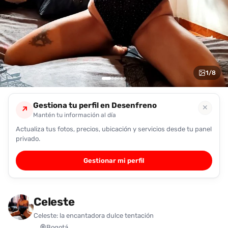
encontrarlas
fácilmente.
Entendido
1
/
8
Gestiona tu perfil en Desenfreno
✕
↗
Mantén tu información al día
Actualiza tus fotos, precios, ubicación y servicios desde tu panel
privado.
Gestionar mi perfil
Celeste
Celeste: la encantadora dulce tentación
Bogotá