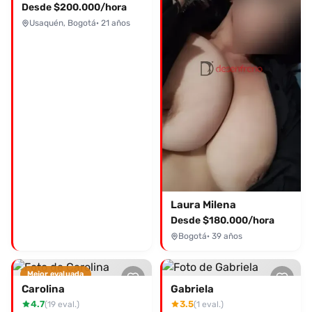
en contactarla al 3118624553 y descubre todo lo que tiene
Desde $200.000/hora
para ofrecerte.
Usaquén, Bogotá
· 21 años
Laura Milena
Desde $180.000/hora
Bogotá
· 39 años
Mejor evaluada
Carolina
Gabriela
4.7
3.5
(19 eval.)
(1 eval.)