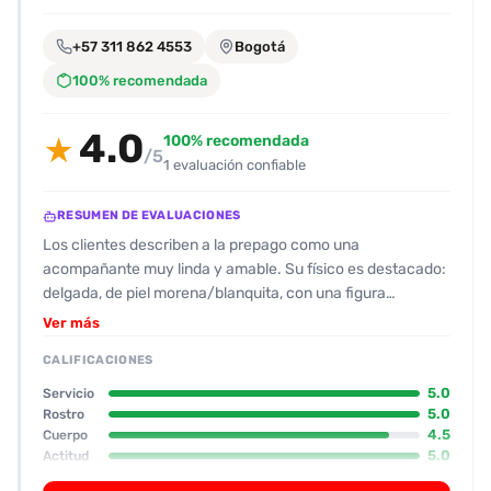
encontrarlas
fácilmente.
+57 311 862 4553
Bogotá
100% recomendada
Entendido
4.0
100% recomendada
★
/5
1 evaluación confiable
RESUMEN DE EVALUACIONES
Los clientes describen a la prepago como una
acompañante muy linda y amable. Su físico es destacado:
delgada, de piel morena/blanquita, con una figura
equilibrada, senos pequeños y una melena crespa que
Ver más
muchos encuentran atractiva. Su rostro, según los
CALIFICACIONES
comentarios, supera las fotos, con una sonrisa bonita que
la hace aún más carismática. A nivel de actitud, la prepago
5.0
Servicio
responde rápido, con cortesía y paciencia ante las
5.0
Rostro
4.5
Cuerpo
preguntas; la mayoría de los usuarios la califican como
5.0
Actitud
“amable” y “comprensiva”, y la bienvenida en su habitación
0.5
Oral
de hostal es muy cordial. En cuanto a la experiencia, se