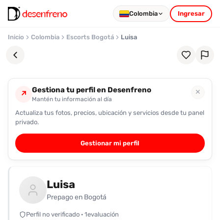
Colombia
Ingresar
Inicio
Colombia
Escorts Bogotá
Luisa
Gestiona tu perfil en Desenfreno
✕
↗
Mantén tu información al día
Actualiza tus fotos, precios, ubicación y servicios desde tu panel
Favoritos
privado.
Pronto
Gestionar mi perfil
podrás
registrarte
y
Luisa
guardar
tus
Prepago en Bogotá
favoritas
Perfil no verificado · 1evaluación
para