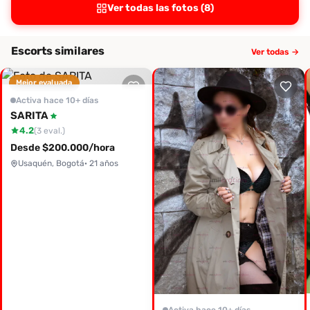
Ver todas las fotos (8)
Escorts similares
Ver todas →
Mejor evaluada
Activa hace 10+ días
SARITA
4.2
(3 eval.)
Desde $200.000/hora
Usaquén, Bogotá
· 21 años
Activa hace 10+ días