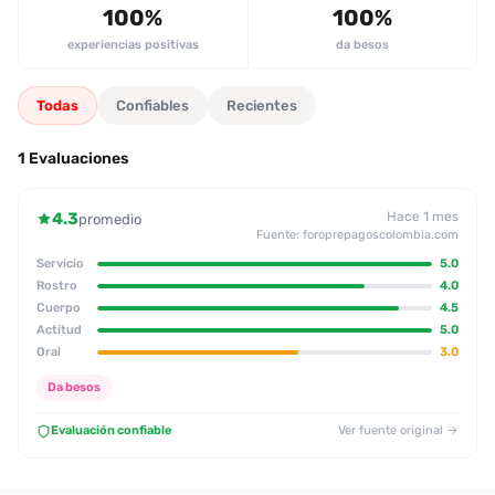
100%
100%
experiencias positivas
da besos
Todas
Confiables
Recientes
1 Evaluaciones
4.3
Hace 1 mes
promedio
Fuente: foroprepagoscolombia.com
Servicio
5.0
Rostro
4.0
Cuerpo
4.5
Actitud
5.0
Oral
3.0
Da besos
Evaluación confiable
Ver fuente original →