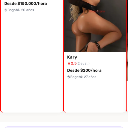
Desde $150.000/hora
Bogotá
· 20 años
Kary
2.5
(2 eval.)
Desde $200/hora
Bogotá
· 27 años