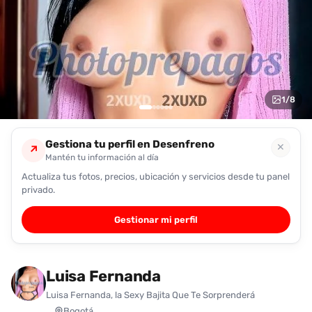
encontrarlas
fácilmente.
Entendido
1
/
8
Gestiona tu perfil en Desenfreno
✕
↗
Mantén tu información al día
Actualiza tus fotos, precios, ubicación y servicios desde tu panel
privado.
Gestionar mi perfil
Luisa Fernanda
Luisa Fernanda, la Sexy Bajita Que Te Sorprenderá
Bogotá