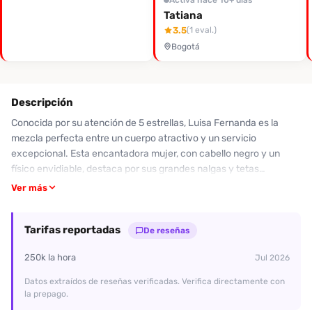
Tatiana
3.5
(1 eval.)
Bogotá
Descripción
Conocida por su atención de 5 estrellas, Luisa Fernanda es la
mezcla perfecta entre un cuerpo atractivo y un servicio
excepcional. Esta encantadora mujer, con cabello negro y un
físico envidiable, destaca por sus grandes nalgas y tetas
naturales. Sus clientes la elogian por ser cariñosa, pícara y
Ver más
descomplicada, ofreciendo experiencias memorables que
siempre dejan ganas de más. Sus servicios incluyen masajes
Tarifas reportadas
placenteros y un apasionante oral a garganta profunda. La
De reseñas
mayoría de las reseñas la califican con un 10/10, destacando no
250k la hora
Jul 2026
solo su físico armonioso, sino también su capacidad para hacer
que cada encuentro sea inolvidable. Luisa te invita a dejar la
Datos extraídos de reseñas verificadas. Verifica directamente con
rutina atrás y disfrutar de momentos llenos de deseo y placer. ¡No
la prepago.
te quedes sin vivir esta experiencia! Contáctala al 3192065980 y