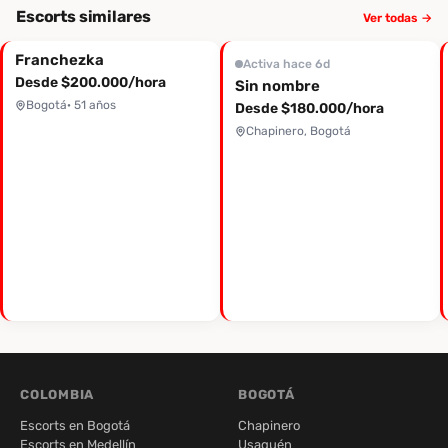
Escorts similares
Ver todas →
Franchezka
Activa hace 6d
Desde $200.000/hora
Sin nombre
Bogotá
· 51 años
Desde $180.000/hora
Chapinero, Bogotá
COLOMBIA
BOGOTÁ
Escorts en Bogotá
Chapinero
Escorts en Medellín
Usaquén