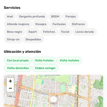
descubre un mundo de sensaciones con ella. Recuerda, sus fotos
Servicios
son 100% reales, así que prepárate para disfrutar de una velada
caliente con Luisa Fernanda.
Anal
Garganta profunda
BDSM
Parejas
Atiende mujeres
Masajes
Fantasías
Disfraces
Beso negro
Squirt
Fetiches
Facial
Lluvia dorada
Strap-on
Despedidas
Ubicación y atención
Con local propio
Visita hoteles
Visita moteles
Visita domicilios
Clubes swinger
+
−