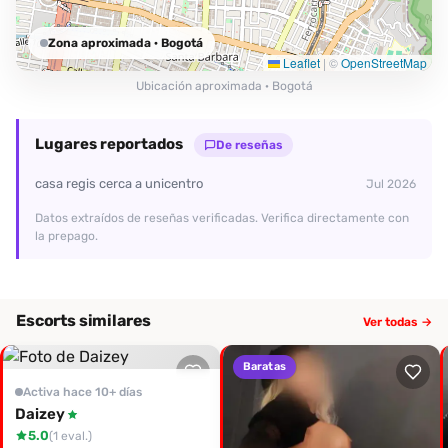
Zona aproximada
· Bogotá
Leaflet
|
©
OpenStreetMap
Ubicación aproximada · Bogotá
Lugares reportados
De reseñas
casa regis cerca a unicentro
Jul 2026
Datos extraídos de reseñas verificadas. Verifica directamente con
la prepago.
Escorts similares
Ver todas →
Baratas
Activa hace 10+ días
Daizey
5.0
(1 eval.)