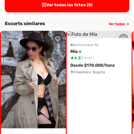
Ver todas las fotos (8)
Escorts similares
Ver todas →
Activa hace 1d
Mía
4.3
(2 eval.)
Desde $170.000/hora
Chapinero, Bogotá