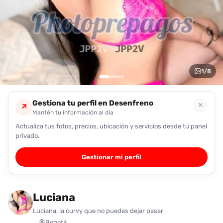
encontrarlas
fácilmente.
Entendido
1
/
8
Gestiona tu perfil en Desenfreno
✕
↗
Mantén tu información al día
Actualiza tus fotos, precios, ubicación y servicios desde tu panel
privado.
Gestionar mi perfil
Luciana
Luciana, la curvy que no puedes dejar pasar
Bogotá