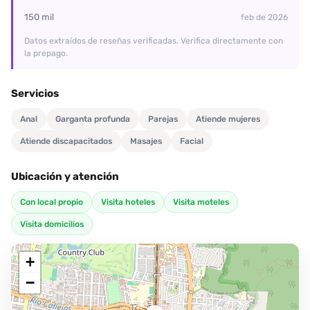
¡Luciana te está esperando para una experiencia llena de pasión!
150 mil
feb de 2026
No te quedes con las ganas, anímate a escribirle y descubre todo
Datos extraídos de reseñas verificadas. Verifica directamente con
lo que tiene para ofrecerte.
la prepago.
Servicios
Anal
Garganta profunda
Parejas
Atiende mujeres
Atiende discapacitados
Masajes
Facial
Ubicación y atención
Con local propio
Visita hoteles
Visita moteles
Visita domicilios
+
−