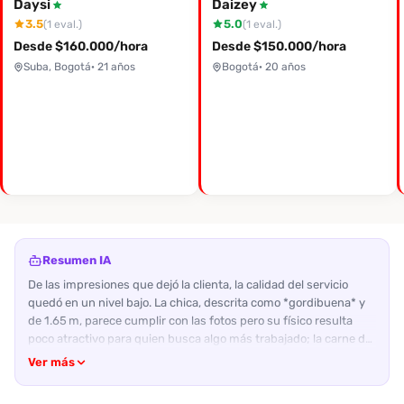
Daysi
Daizey
3.5
5.0
(1 eval.)
(1 eval.)
Desde $160.000/hora
Desde $150.000/hora
Suba, Bogotá
· 21 años
Bogotá
· 20 años
Resumen IA
De las impresiones que dejó la clienta, la calidad del servicio
quedó en un nivel bajo. La chica, descrita como *gordibuena* y
de 1.65 m, parece cumplir con las fotos pero su físico resulta
poco atractivo para quien busca algo más trabajado; la carne del
culo y las piernas se sienten blandas y sin tonificación. Su rostro,
Ver más
sin maquillaje, se asemeja a las fotos, pero la expresión no
genera entusiasmo. En cuanto al trato, empezó amable pero se