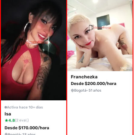
Franchezka
Desde $200.000/hora
Bogotá
· 51 años
Activa hace 10+ días
Isa
4.8
(2 eval.)
Desde $170.000/hora
Bogotá
· 23 años