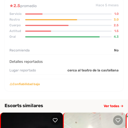
2.5
Hace 5 meses
promedio
Servicio
1.0
Rostro
3.0
Cuerpo
2.5
Actitud
1.5
Oral
4.3
Recomienda
No
Detalles reportados
Lugar reportado
cerca al teatro de la castellana
△
Confiabilidad baja
Escorts similares
Ver todas →