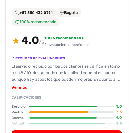
encontrarlas
fácilmente.
+57 350 432 0791
Bogotá
100% recomendada
Entendido
4.0
100% recomendada
★
/5
2 evaluaciones confiables
RESUMEN DE EVALUACIONES
El servicio recibido por los dos clientes se califica en torno
a un 8 / 10, destacando que la calidad general es buena
aunque hay aspectos que pueden mejorar. En cuanto a la
apariencia, la escort tiene una estética llamativa: tatuajes
Ver más
por todo el cuerpo, perforaciones en el pecho, nariz, orejas
CALIFICACIONES
y genitales, y una cabeza con una lengua bifida que les
provoca curiosidad y disfrute. Los senos son grandes pero
4.0
Servicio
algo rígidos, lo cual es una queja recurrente. A nivel de
3.5
Rostro
4.0
Cuerpo
estado físico, se percibe una buena forma y un buen
4.5
Actitud
tamaño de cuerpo, con un aspecto bien cuidado a pesar
4.0
Oral
de la ausencia de vello. La actitud de la escort es amable,