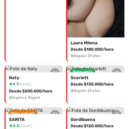
Laura Milena
Desde $180.000/hora
Bogotá
· 39 años
Nuevo perfil
Naty
Scarlett
4.7
Desde $130.000/hora
(2 eval.)
Desde $200.000/hora
Bogotá
· 23 años
Engativá, Bogotá
Mejor evaluada
SARITA
Gordibuena
4.2
Desde $120.000/hora
(3 eval.)