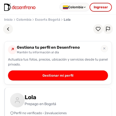
Colombia
Ingresar
Inicio
Colombia
Escorts Bogotá
Lola
Gestiona tu perfil en Desenfreno
✕
↗
Mantén tu información al día
Actualiza tus fotos, precios, ubicación y servicios desde tu panel
Favoritos
privado.
Pronto
Gestionar mi perfil
podrás
registrarte
y
Lola
guardar
tus
Prepago en Bogotá
favoritas
Perfil no verificado · 2evaluaciones
para