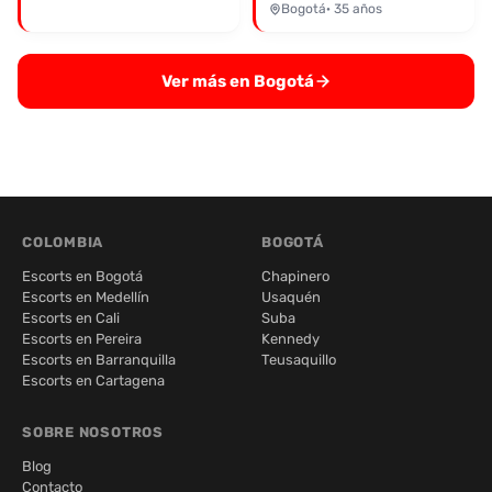
Bogotá
· 35 años
Ver más en Bogotá
COLOMBIA
BOGOTÁ
Escorts en Bogotá
Chapinero
Escorts en Medellín
Usaquén
Escorts en Cali
Suba
Escorts en Pereira
Kennedy
Escorts en Barranquilla
Teusaquillo
Escorts en Cartagena
SOBRE NOSOTROS
Blog
Contacto