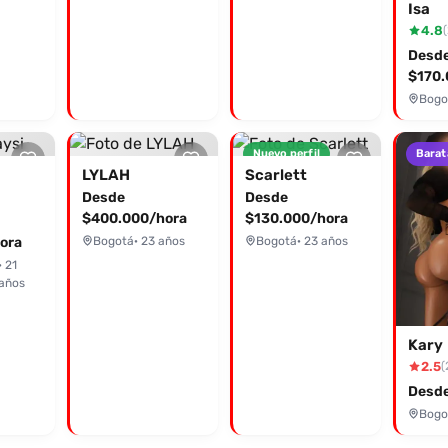
Isa
4.8
(
Desd
$170.
Bogo
Nuevo perfil
Barat
LYLAH
Scarlett
Desde
Desde
$400.000/hora
$130.000/hora
ora
Bogotá
· 23 años
Bogotá
· 23 años
· 21
años
Kary
2.5
(
Desde
Bogo