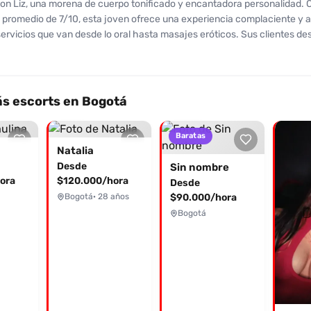
on Liz, una morena de cuerpo tonificado y encantadora personalidad. 
n promedio de 7/10, esta joven ofrece una experiencia complaciente y 
ervicios que van desde lo oral hasta masajes eróticos. Sus clientes de
para moverse y su naturaleza amigable, aunque algunos han mencionad
r más involucrada en la experiencia. Liz cuenta con un espacio privado
 domicilio, asegurando que cada encuentro sea cómodo y discreto. Su 
bien proporcionado, complementado por ojos cautivadores, promete exc
s escorts en Bogotá
la oportunidad de vivir una experiencia única con esta chica que sabe 
tus deseos. ¡Contacta a Liz hoy y descubre por qué sus clientes siempr
Baratas
Natalia
Desde
Sin nombre
ora
$120.000/hora
Desde
Bogotá
· 28 años
$90.000/hora
Bogotá