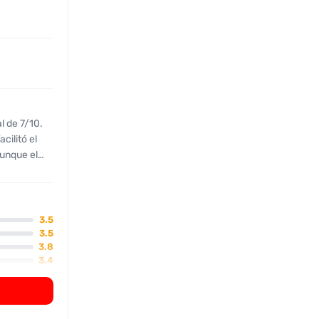
l de 7/10.
cilitó el
aunque el
 rostro se
ue prefiere
, pero el
repetidamente
3.5
a y que no
3.5
3.8
ceptable,
3.4
orque el
3.0