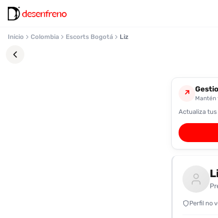
Inicio
Colombia
Escorts Bogotá
Liz
Gestio
↗
Mantén t
Actualiza tus
Favoritos
Pronto
podrás
registrarte
L
y
guardar
Pr
tus
favoritas
Perfil no 
para