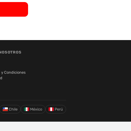
NOSOTROS
 y Condiciones
ad
Chile
México
Perú