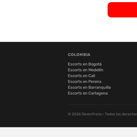
COLOMBIA
Escorts en Bogotá
Escorts en Medellín
Escorts en Cali
Escorts en Pereira
Escorts en Barranquilla
Escorts en Cartagena
© 2026 Desenfreno · Todos los derecho