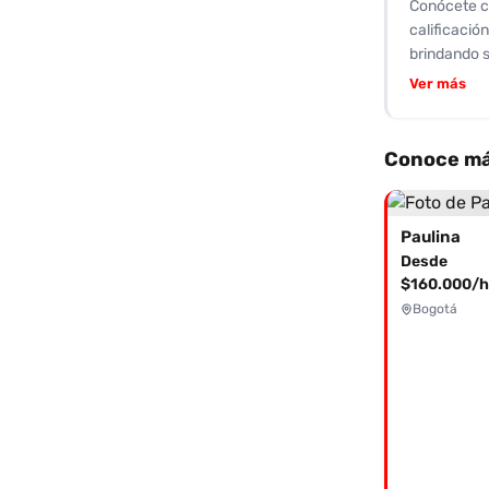
Conócete c
calificació
brindando s
habilidad 
Ver más
podría esta
opciones de
delgado y 
Conoce má
te pierdas 
satisfacer 
por más!
Paulina
Desde
$160.000/h
Bogotá