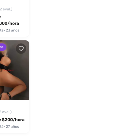
2 eval.)
e
000/hora
tá
· 23 años
as
2 eval.)
 $200/hora
tá
· 27 años