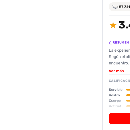
encontrarlas
+57 311
fácilmente.
3.
★
Entendido
RESUMEN 
La experien
Según el cl
encuentro. 
cliente seña
Ver más
destacan oj
CALIFICACI
otras moren
cliente se 
Servicio
si ya había
Rostro
Cuerpo
ofreció muc
Actitud
con limitac
Oral
cliente no l