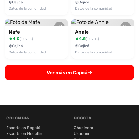
Cajicá
Cajicá
Datos de la comunidad
Datos de la comunidad
Mafe
Annie
4.0
4.5
(1 eval.)
(1 eval.)
Cajicá
Cajicá
Datos de la comunidad
Datos de la comunidad
Ver más en Cajicá
COLOMBIA
BOGOTÁ
Escorts en Bogotá
Chapinero
Escorts en Medellín
Usaquén