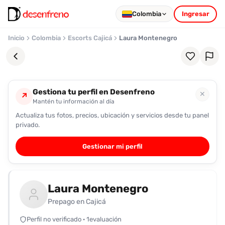
Colombia
Ingresar
Inicio
Colombia
Escorts Cajicá
Laura Montenegro
Gestiona tu perfil en Desenfreno
✕
↗
Mantén tu información al día
Actualiza tus fotos, precios, ubicación y servicios desde tu panel
Favoritos
privado.
Pronto
Gestionar mi perfil
podrás
registrarte
y
Laura Montenegro
guardar
tus
Prepago en Cajicá
favoritas
Perfil no verificado · 1evaluación
para