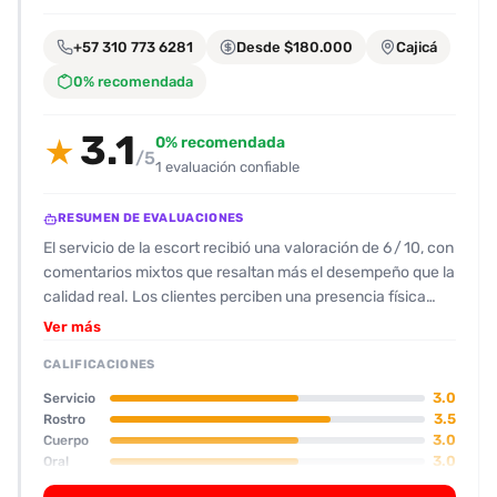
encontrarlas
fácilmente.
+57 310 773 6281
Desde $180.000
Cajicá
0% recomendada
Entendido
3.1
0% recomendada
★
/5
1 evaluación confiable
RESUMEN DE EVALUACIONES
El servicio de la escort recibió una valoración de 6 / 10, con
comentarios mixtos que resaltan más el desempeño que la
calidad real. Los clientes perciben una presencia física
“normal” –una mujer de 1,60 m con varios tatuajes que la
Ver más
hacen parecer algo “simplona” comparada con las fotos
CALIFICACIONES
de promoción. El rostro se ve algo más envejecido y los
tatuajes hacen que su imagen resulte “meh”. A nivel de
3.0
Servicio
actitud la acompañante es amable, aunque se tarda en
3.5
Rostro
3.0
Cuerpo
responder y llega con retraso. El ambiente de la casa es
3.0
Oral
cómodo pero bastante público, lo que hace sentir al cliente
algo incómodo. El baile erótico y el oral se describen como