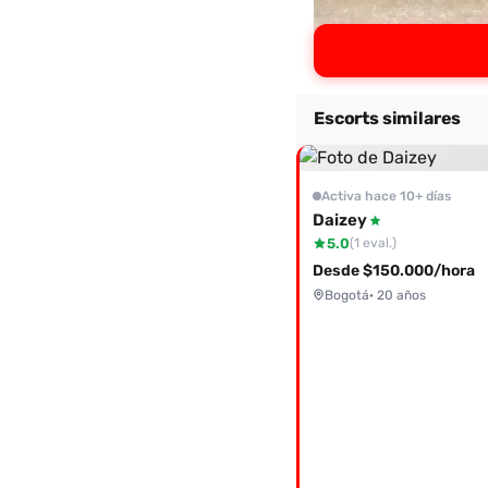
Escorts similares
Activa hace 10+ días
Daizey
5.0
(1 eval.)
Desde $150.000/hora
Bogotá
· 20 años