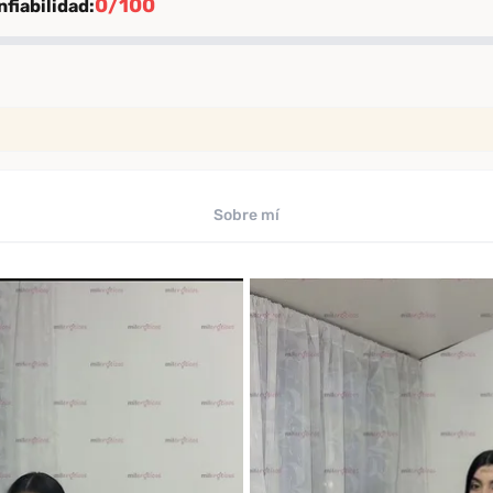
0/100
fiabilidad:
ión
rificación
iables
Sobre mí
uaciones de clientes verificados
ficado por Desenfreno
te
 los últimos 30 días
omendación
comendación entre clientes