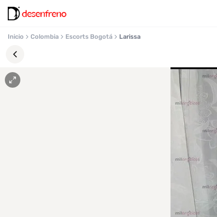
Inicio
Colombia
Escorts Bogotá
Larissa
Favoritos
Pronto
podrás
registrarte
y
guardar
tus
favoritas
para