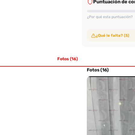
Puntuación de con
¿Por qué esta puntuación?
¿Qué le falta? (5)
Sin video de verificac
No ha subido video de ve
Fotos (16)
Sin evaluaciones conf
No tiene suficientes eval
Sin perfil verificado
Fotos (16)
Su perfil no ha sido veri
Sin evaluación recien
No tiene evaluaciones en
Sin tasa alta de rec
No alcanza el 70% de re