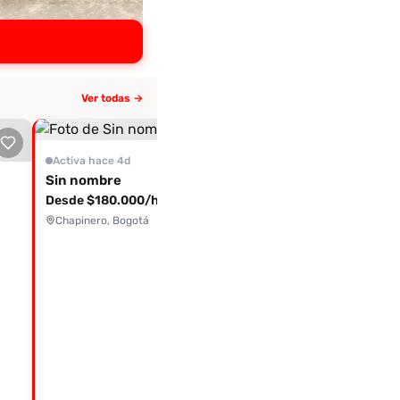
Ver todas →
Activa hace 10+ días
Karen
Activa hace 4d
2.0
(2 eval.)
Sin nombre
Desde $180.000/hora
Desde $120.000/hora
Chapinero, Bogotá
Kennedy, Bogotá
· 27 años