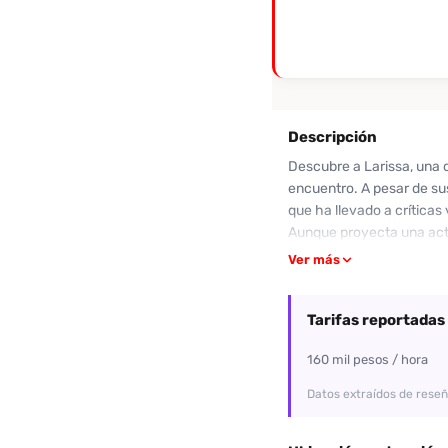
Descripción
Descubre a Larissa, una 
encuentro. A pesar de sus
que ha llevado a críticas 
Aunque proyecta una act
con las expectativas. Lo
Ver más
buscas una compañía que 
diferentes experiencias 
Tarifas reportadas
realistas.
160 mil pesos / hora
Datos extraídos de reseñ