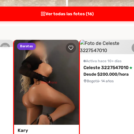
Ver todas las fotos (16)
Baratas
Activa hace 10+ días
Celeste 3227547010
Desde $200.000/hora
Bogotá
· 14 años
Kary