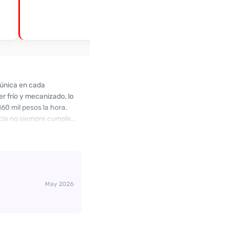
 única en cada
r frío y mecanizado, lo
160 mil pesos la hora.
cia no siempre cumple
rictamente comercial. Si
pero ten en cuenta las
arla con expectativas
May 2026