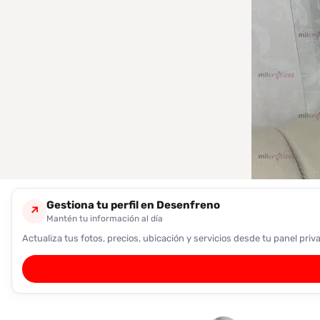
encontrarlas
fácilmente.
Entendido
Gestiona tu perfil en Desenfreno
↗
Mantén tu información al día
Actualiza tus fotos, precios, ubicación y servicios desde tu panel priv