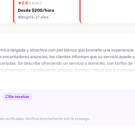
2.5
(2 eval.)
Desde $200/hora
Bogotá
· 27 años
chica delgada y atractiva con piel blanca que promete una experiencia
 encantadores anuncios, los clientes informan que su servicio puede se
variadas. Se describe ofreciendo un servicio a domicilio, con tarifas de 
itud hermosa y complaciente, algunas reseñas indican que la experien
s clientes han señalado que no da besos y que su actitud puede ser est
cumpla tus deseos sin complicaciones, Larissa podría ser una opción, 
previas de otros. Con una valoración variada, es recomendable contact
De reseñas
as verificadas. Verifica directamente con la prepago.