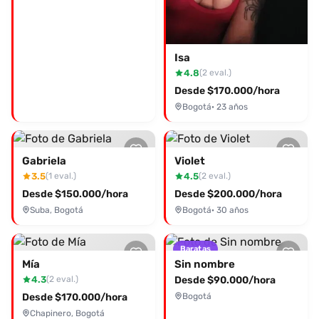
Isa
4.8
(2 eval.)
Desde $170.000/hora
Bogotá
· 23 años
Gabriela
Violet
3.5
4.5
(1 eval.)
(2 eval.)
Desde $150.000/hora
Desde $200.000/hora
Suba, Bogotá
Bogotá
· 30 años
Baratas
Mía
Sin nombre
4.3
Desde $90.000/hora
(2 eval.)
Desde $170.000/hora
Bogotá
Chapinero, Bogotá