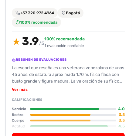
encontrarlas
fácilmente.
+57 320 972 4964
Bogotá
100% recomendada
Entendido
3.9
100% recomendada
★
/5
1 evaluación confiable
RESUMEN DE EVALUACIONES
La escort que reseña es una veterana venezolana de unos
45 años, de estatura aproximada 1,70 m, física flaca con
busto grande y figura madura. La valoración de su físico
ronda los 7/10 tanto en cuerpo como en rostro, sin rasgos
Ver más
“feos”, más bien normal. Su trato es muy amable y
CALIFICACIONES
receptiva; responde preguntas sin problemas y mantiene
una conversación fluida durante la faena. El ambiente es
4.0
Servicio
una casa grande en Usaquén con habitaciones limpias y
3.5
Rostro
3.5
Cuerpo
una cama cómoda, lo que facilita una experiencia relajada.
4.5
Actitud
En cuanto a los servicios, la escort destaca por sus
masajes eróticos: alterna entre fuerza y delicadeza, lo que