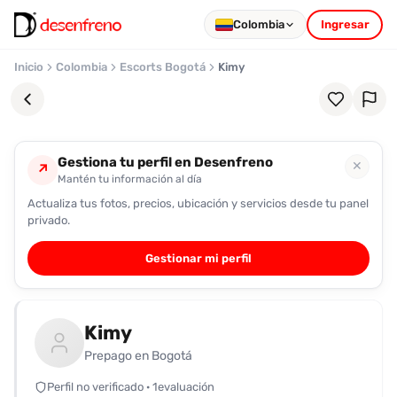
Colombia
Ingresar
Inicio
Colombia
Escorts Bogotá
Kimy
Gestiona tu perfil en Desenfreno
✕
↗
Mantén tu información al día
Actualiza tus fotos, precios, ubicación y servicios desde tu panel
Favoritos
privado.
Pronto
Gestionar mi perfil
podrás
registrarte
y
Kimy
guardar
tus
Prepago en Bogotá
favoritas
Perfil no verificado · 1evaluación
para