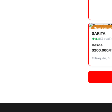
Mejor evalua
SARITA
4.2
(3 eval.)
Desde
$200.000/h
Usaquén, Bogotá