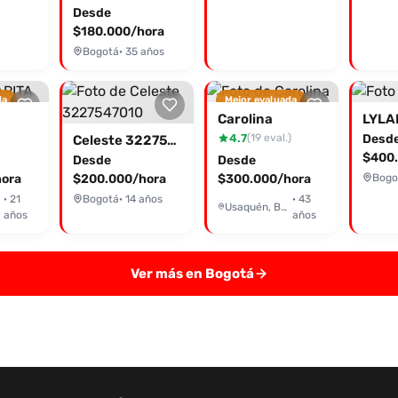
Desde
$180.000/hora
Bogotá
· 35 años
da
Mejor evaluada
Carolina
LYLA
4.7
Desd
(19 eval.)
Celeste 3227547010
$400.
Desde
Desde
ora
$200.000/hora
$300.000/hora
Bogo
· 21
Bogotá
· 14 años
· 43
Usaquén, Bogotá
años
años
Ver más en Bogotá