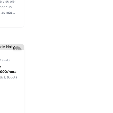
 y su piel
recer un
asías más
rido que su
ida, sus
ente cómodo
tá lista
vir un
2 eval.)
e
000/hora
tivá, Bogotá