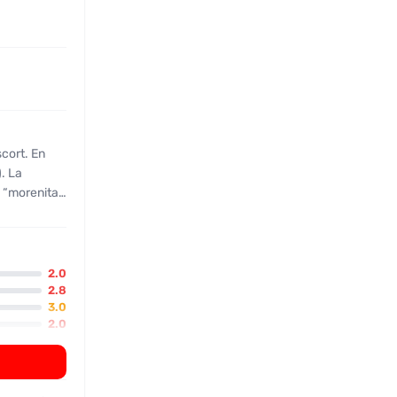
cort. En
). La
 “morenita”,
onda los
l rostro se
to a la
a” o
2.0
que el resto
2.8
3.0
 o un punto
2.0
ción en la
1.5