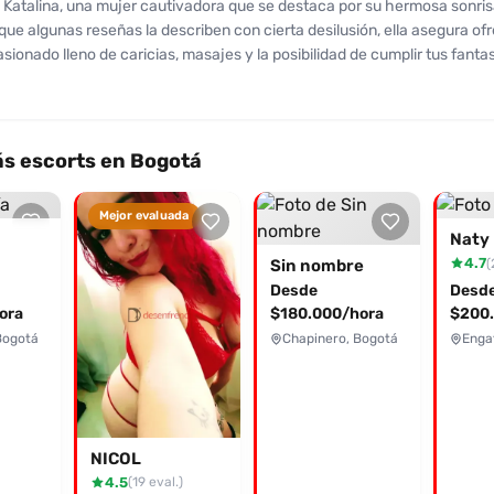
Katalina, una mujer cautivadora que se destaca por su hermosa sonrisa
ue algunas reseñas la describen con cierta desilusión, ella asegura of
asionado lleno de caricias, masajes y la posibilidad de cumplir tus fant
us clientes la han calificado como educada y honesta, aunque han refe
de ser un poco distante. Ideal para quienes buscan una experiencia ráp
incluyen desde atenciones en vivo hasta sesiones privadas en un ambi
 deseas escapar de la rutina y vivir una aventura inolvidable, Katalina es
s escorts en Bogotá
rte. No dudes en contactarla para más información y prepárate para vi
 prometen ser especial, aunque con advertencias. ¡Atrévete a vivir la
Mejor evaluada
 con Katalina hoy mismo!
Naty
4.7
(
Sin nombre
Desde
Desd
ora
$180.000/hora
$200.
Bogotá
Chapinero, Bogotá
Enga
NICOL
4.5
(19 eval.)