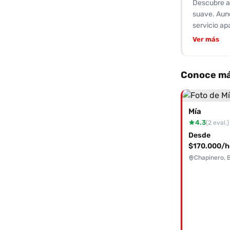
Descubre a 
suave. Aunq
servicio ap
secretas. S
Ver más
actitud pue
servicios 
y seguro. Si
Conoce má
para conoce
momento que
experiencia
Mía
4.3
(2 eval.)
Desde
$170.000/h
Chapinero, 