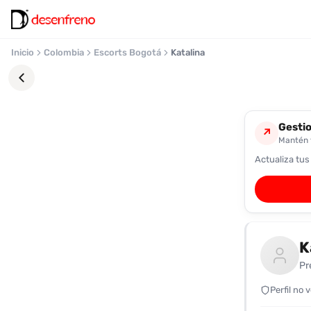
Inicio
Colombia
Escorts Bogotá
Katalina
Gestio
↗
Mantén t
Actualiza tus
Favoritos
Pronto
podrás
registrarte
K
y
guardar
Pr
tus
favoritas
Perfil no 
para