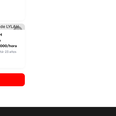
H
e
000/hora
tá
· 23 años