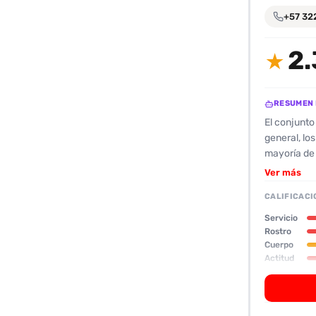
encontrarlas
+57 32
fácilmente.
2.
★
Entendido
RESUMEN 
El conjunto
general, los
mayoría de 
pero al lle
Ver más
6/10, con s
CALIFICACI
describe co
actitud, la 
Servicio
“mecánica”.
Rostro
Cuerpo
de la inter
Actitud
fuerte cons
Oral
experiencia,