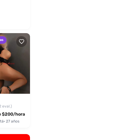
as
2 eval.)
 $200/hora
tá
· 27 años