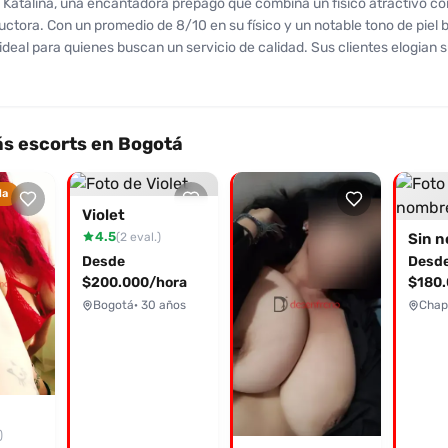
Katalina, una encantadora prepago que combina un físico atractivo c
uctora. Con un promedio de 8/10 en su físico y un notable tono de piel 
 ideal para quienes buscan un servicio de calidad. Sus clientes elogian 
 y el ambiente especial que crea, señalando que es una elección que va
fas competitivas desde 150k por una hora de servicio, y por solo 50k m
e un oral al natural. Sus instalaciones son impecables, proporcionando 
 cada encuentro. Katalina está disponible todos los días, y su mente a
s escorts en Bogotá
eriencias sin límites. No dejes pasar la oportunidad de disfrutar de u
 compañía. Contáctala y déjate llevar por la pasión y el placer que tien
da
¡Atrévete a vivir una experiencia inolvidable con Katalina!
Violet
4.5
(2 eval.)
Sin 
Desde
Desd
$200.000/hora
$180.
Bogotá
· 30 años
Chap
)