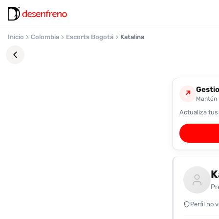
Inicio
Colombia
Escorts Bogotá
Katalina
Gestio
↗
Mantén t
Actualiza tus
Favoritos
Pronto
podrás
registrarte
K
y
guardar
Pr
tus
favoritas
Perfil no 
para