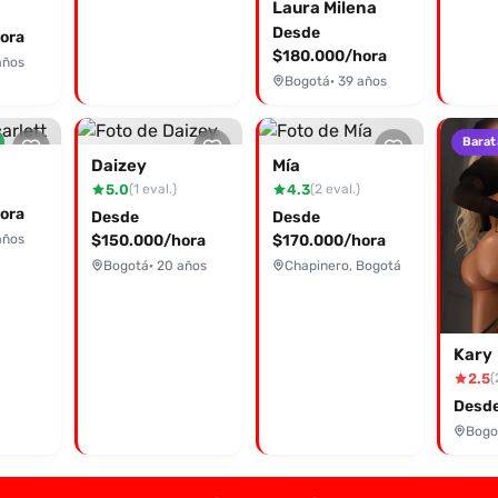
Laura Milena
Desde
ora
$180.000/hora
años
Bogotá
· 39 años
Barat
Daizey
Mía
5.0
4.3
(1 eval.)
(2 eval.)
ora
Desde
Desde
años
$150.000/hora
$170.000/hora
Bogotá
· 20 años
Chapinero, Bogotá
Kary
2.5
(
Desde
Bogo