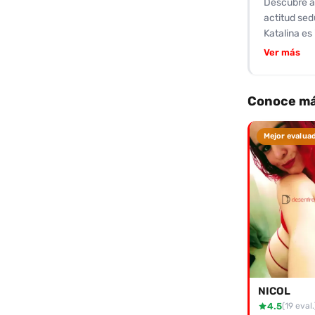
Descubre a 
actitud sed
Katalina es
implicación
Ver más
Ofrece tari
disfrutar d
cómodo para
Conoce má
promete exp
único en su
Mejor evalua
ofrecerte. 
NICOL
4.5
(19 eval.