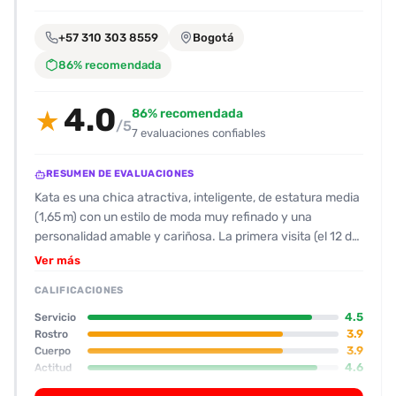
encontrarlas
fácilmente.
+57 310 303 8559
Bogotá
86% recomendada
Entendido
4.0
86% recomendada
★
/5
7 evaluaciones confiables
RESUMEN DE EVALUACIONES
Kata es una chica atractiva, inteligente, de estatura media
(1,65 m) con un estilo de moda muy refinado y una
personalidad amable y cariñosa. La primera visita (el 12 de
abril de 2023) fue increíblemente satisfactoria, con una
Ver más
sesión de 5 h de 3 000 USD. Sus movimientos son muy
CALIFICACIONES
fluidos y su capacidad para satisfacer los deseos sexuales
de sus clientes es excelente. Los comentarios destacan
4.5
Servicio
su buena comunicación, su actitud amable, su actitud
3.9
Rostro
3.9
Cuerpo
positiva y su disposición para escuchar y comprender los
4.6
Actitud
deseos del cliente. En general, Kata ofrece una
3.0
Oral
experiencia muy satisfactoria, con un enfoque muy