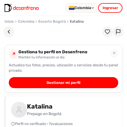
Colombia
Ingresar
Inicio
Colombia
Escorts Bogotá
Katalina
Gestiona tu perfil en Desenfreno
✕
↗
Mantén tu información al día
Actualiza tus fotos, precios, ubicación y servicios desde tu panel
Favoritos
privado.
Pronto
Gestionar mi perfil
podrás
registrarte
y
Katalina
guardar
tus
Prepago en Bogotá
favoritas
Perfil no verificado · 7evaluaciones
para