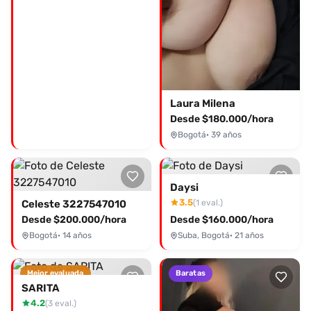
Laura Milena
Desde $180.000/hora
Bogotá
· 39 años
Daysi
3.5
(1 eval.)
Celeste 3227547010
Desde $200.000/hora
Desde $160.000/hora
Bogotá
· 14 años
Suba, Bogotá
· 21 años
Mejor evaluada
Baratas
SARITA
4.2
(3 eval.)