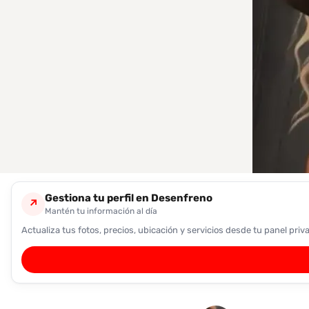
encontrarlas
fácilmente.
Entendido
Gestiona tu perfil en Desenfreno
↗
Mantén tu información al día
Actualiza tus fotos, precios, ubicación y servicios desde tu panel priv