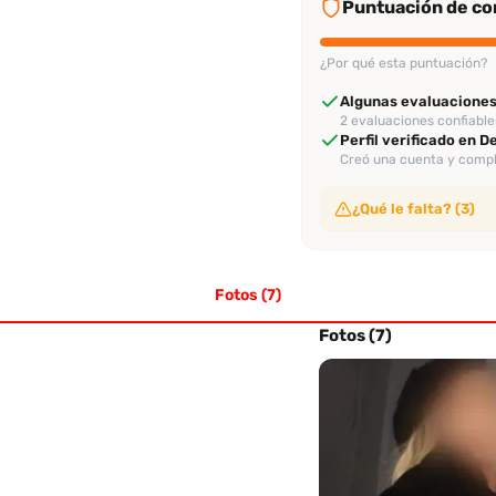
Puntuación de con
¿Por qué esta puntuación?
Algunas evaluaciones
2 evaluaciones confiable
Perfil verificado en 
Creó una cuenta y comple
¿Qué le falta? (3)
Sin video de verificac
No ha subido video de ve
Fotos (7)
Sin evaluación recien
No tiene evaluaciones en
Sin tasa alta de rec
Fotos (7)
No alcanza el 70% de re