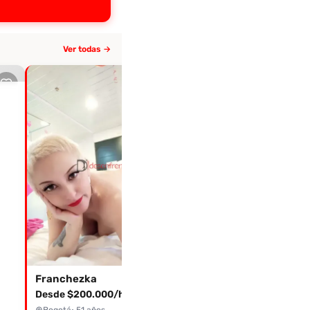
Ver todas →
Activa hace 10+ días
Tatiana
3.5
(1 eval.)
Bogotá
Franchezka
Desde $200.000/hora