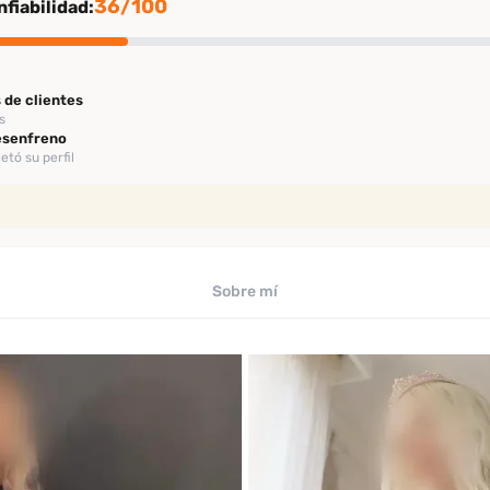
36/100
fiabilidad:
 de clientes
s
Desenfreno
tó su perfil
ión
rificación
te
Sobre mí
 los últimos 30 días
omendación
comendación entre clientes