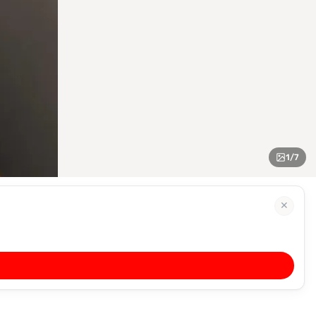
1
/
7
✕