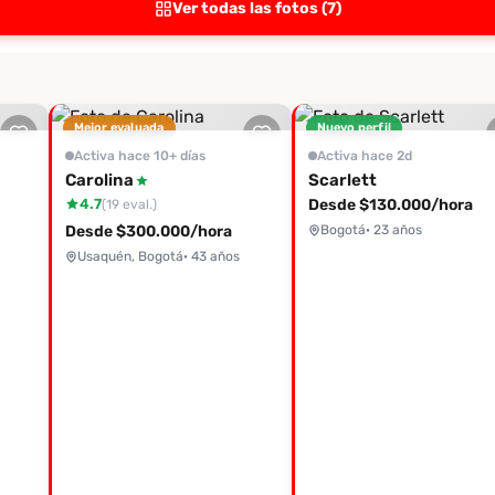
Ver todas las fotos (7)
Mejor evaluada
Nuevo perfil
Activa hace 10+ días
Activa hace 2d
Carolina
Scarlett
4.7
Desde $130.000/hora
(19 eval.)
Desde $300.000/hora
Bogotá
· 23 años
Usaquén, Bogotá
· 43 años