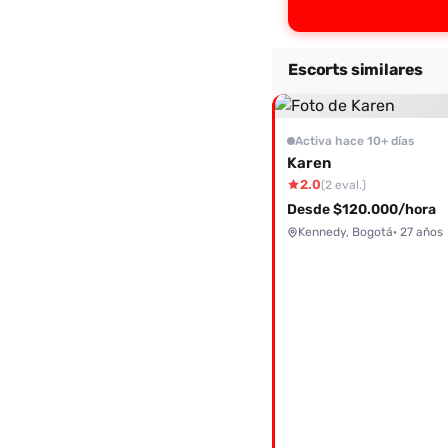
Escorts similares
Activa hace 10+ días
Karen
2.0
(2 eval.)
Desde $120.000/hora
Kennedy, Bogotá
· 27 años