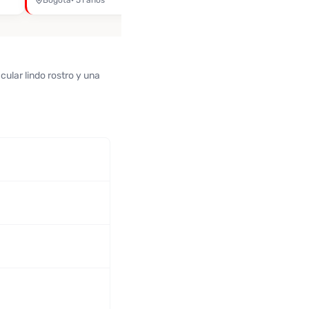
Bogotá
· 51 años
ular lindo rostro y una