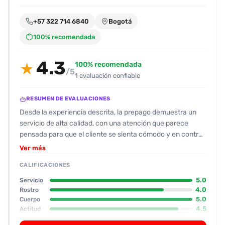
encontrarlas
fácilmente.
+57 322 714 6840
Bogotá
100% recomendada
Entendido
4.3
100% recomendada
★
/5
1 evaluación confiable
RESUMEN DE EVALUACIONES
Desde la experiencia descrita, la prepago demuestra un
servicio de alta calidad, con una atención que parece
pensada para que el cliente se sienta cómodo y en control.
Su físico se destaca como “plástica” y “rica para matar las
Ver más
ganas”, valorado con 10/10, y su rostro también cumple
CALIFICACIONES
con las expectativas, aunque no tan perfecto como las
fotos. La actitud es muy amable y receptiva, lo que facilita
5.0
Servicio
la coordinación y evita cualquier tensión. Se resalta la
4.0
Rostro
5.0
Cuerpo
capacidad de adaptación al momento de la entrega,
4.5
Actitud
aunque la disponibilidad puede resultar algo intermitente,
3.0
Oral
con periodos de publicación cortos y “apagones” de días.