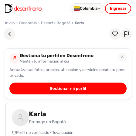
Colombia
Ingresar
Inicio
Colombia
Escorts Bogotá
Karla
Gestiona tu perfil en Desenfreno
✕
↗
Mantén tu información al día
Actualiza tus fotos, precios, ubicación y servicios desde tu panel
Favoritos
privado.
Pronto
Gestionar mi perfil
podrás
registrarte
y
Karla
guardar
tus
Prepago en Bogotá
favoritas
Perfil no verificado · 1evaluación
para