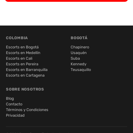
COLOMBIA
BOGOTÁ
Escorts en Bogotá
Chapinero
Escorts en Medellín
Usaquén
Escorts en Cali
Suba
Escorts en Pereira
Kennedy
Escorts en Barranquilla
Teusaquillo
Escorts en Cartagena
SOBRE NOSOTROS
Blog
Contacto
Términos y Condiciones
Privacidad