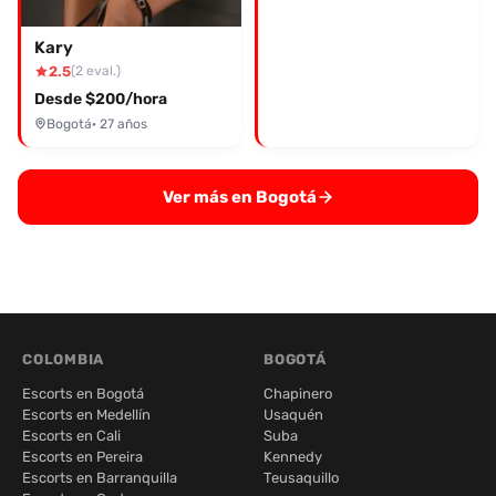
Kary
2.5
(2 eval.)
Desde $200/hora
Bogotá
· 27 años
Ver más en Bogotá
COLOMBIA
BOGOTÁ
Escorts en Bogotá
Chapinero
Escorts en Medellín
Usaquén
Escorts en Cali
Suba
Escorts en Pereira
Kennedy
Escorts en Barranquilla
Teusaquillo