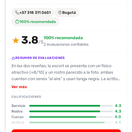
encontrarlas
fácilmente.
+57 318 311 0651
Bogotá
100% recomendada
Entendido
3.8
100% recomendada
★
/5
2 evaluaciones confiables
RESUMEN DE EVALUACIONES
En las dos reseñas, la escort se presenta con un físico
atractivo (≈8/10) y un rostro parecido a la foto; ambas
cuentan con senos “al aire” y usan tanga negra. La actitud
es de bienvenida y algo informal: responde rápido por
Ver más
WhatsApp, indica cómo llegar y entrega la dirección de su
CALIFICACIONES
apartamento con un nombre ficticio. En cuanto a la calidad
del servicio, se destaca una excelente entrega oral (con
4.3
Servicio
condón) que “pegó como ternero recién nacido”, y una
4.3
Rostro
4.0
Cuerpo
buena experiencia anal con lubricante y variaciones de
4.5
Actitud
intensidad. Los clientes comentan que la escort “se mete
2.0
Oral
en el papel” y es implicada, aunque algunos consideran