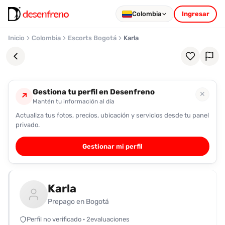
Colombia
Ingresar
Inicio
Colombia
Escorts Bogotá
Karla
Gestiona tu perfil en Desenfreno
✕
↗
Mantén tu información al día
Actualiza tus fotos, precios, ubicación y servicios desde tu panel
Favoritos
privado.
Pronto
Gestionar mi perfil
podrás
registrarte
y
Karla
guardar
tus
Prepago en Bogotá
favoritas
Perfil no verificado · 2evaluaciones
para