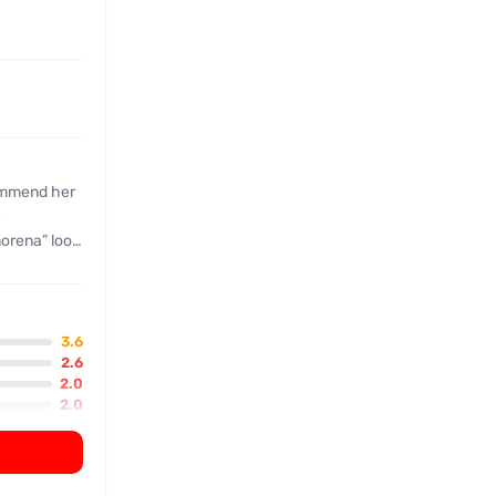
itude, and
 anal play
3.6
2.6
2.0
, more
2.0
2.5