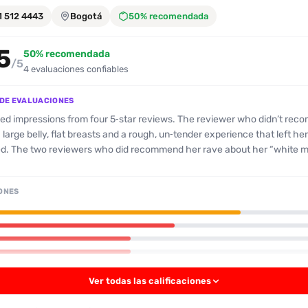
1 512 4443
Bogotá
50% recomendada
5
50% recomendada
/5
4 evaluaciones confiables
DE EVALUACIONES
ssions from four 5‑star reviews. The reviewer who didn’t recommend her
 large belly, flat breasts and a rough, un‑tender experience that left her
te morena” look,
breasts, and a big, well‑muscled butt. They praise her independence (she
hotel and even runs her own apartment), her friendly and respectful att
ONES
th both oral and anal stimulation – calling her mouth “fantastic” and her
e, mouthwork, and willingness to give a satisfying anal experience. Men looking
 mouth‑centric encounter might enjoy her, but those prioritizing a softer
ly “cute” vibe may want to look elsewhere.
Ver todas las calificaciones