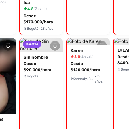
Isa
años
4.8
(2 eval.)
Desde
$170.000/hora
Bogotá
· 23 años
Baratas
Karen
LYLA
2.0
Desd
(2 eval.)
Sin nombre
$400.
Desde
Desde
$90.000/hora
$120.000/hora
Bogo
Bogotá
· 27
Kennedy, Bogotá
años
na