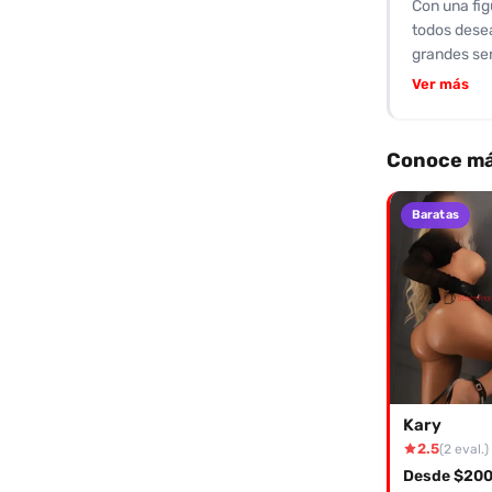
Con una fig
todos desea
grandes sen
el arte del
Ver más
preservativ
calificado 
mejor chupa
Conoce má
tenido la f
inolvidable
Baratas
ahora!
Kary
2.5
(2 eval.)
Desde $200