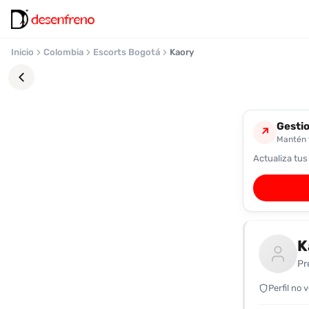
Inicio
Colombia
Escorts Bogotá
Kaory
Gestio
↗
Mantén t
Actualiza tus
Favoritos
Pronto
podrás
registrarte
K
y
guardar
Pr
tus
favoritas
Perfil no 
para