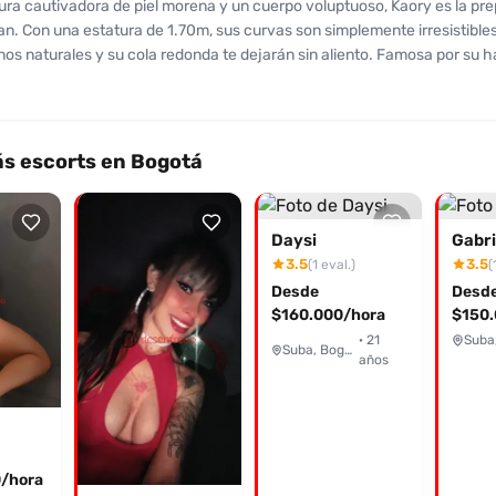
ura cautivadora de piel morena y un cuerpo voluptuoso, Kaory es la pr
n. Con una estatura de 1.70m, sus curvas son simplemente irresistible
os naturales y su cola redonda te dejarán sin aliento. Famosa por su h
 placer, Kaory ofrece un servicio excepcional que incluye sexo anal y oral
os, llevándote a la máxima satisfacción con su técnica única. Sus clien
con un 9.5 de 10, destacando su atención amable y cumplidora. "Es un vo
da de la vida" son solo algunas de las impresiones que han dejado los
s escorts en Bogotá
ortuna de disfrutar de su compañía. Asegúrate de contactarla para una 
. No lo pienses más, Kaory está lista para hacerte vivir momentos único
Daysi
Gabri
3.5
3.5
(1 eval.)
(
Desde
Desd
$160.000/hora
$150.
· 21
Suba
Suba, Bogotá
años
/hora