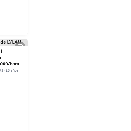
H
e
000/hora
tá
· 23 años