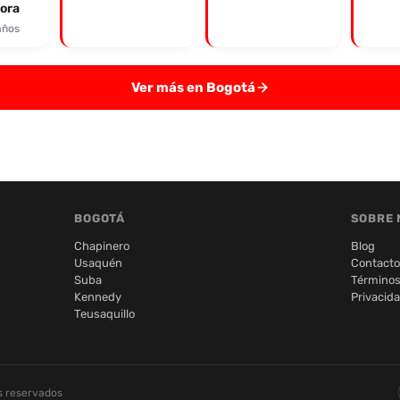
ora
años
Ver más en Bogotá
BOGOTÁ
SOBRE 
Chapinero
Blog
Usaquén
Contacto
Suba
Términos
Kennedy
Privacid
Teusaquillo
s reservados