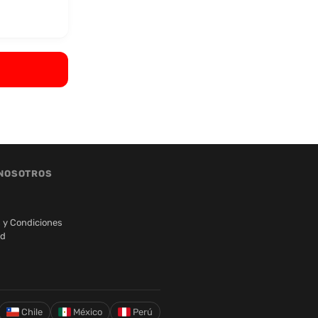
NOSOTROS
 y Condiciones
ad
Chile
México
Perú