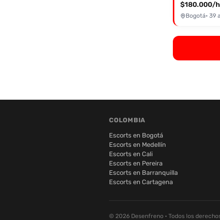
$180.000/h
Bogotá
· 39 
COLOMBIA
Escorts en Bogotá
Escorts en Medellín
Escorts en Cali
Escorts en Pereira
Escorts en Barranquilla
Escorts en Cartagena
© 2026 Desenfreno · Todos los derecho