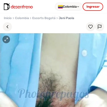
Colombia
Ingresar
Inicio
Colombia
Escorts Bogotá
Jeni Paola
Favoritos
Pronto
podrás
registrarte
y
guardar
tus
favoritas
para