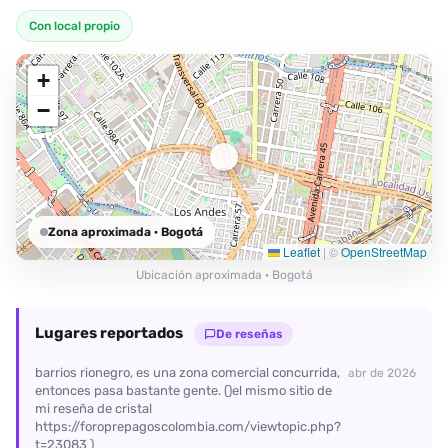
Con local propio
+
−
Zona aproximada
· Bogotá
Leaflet
|
©
OpenStreetMap
Ubicación aproximada · Bogotá
Lugares reportados
De reseñas
barrios rionegro, es una zona comercial concurrida,
abr de 2026
entonces pasa bastante gente. ()el mismo sitio de
mi reseña de cristal
https://foroprepagoscolombia.com/viewtopic.php?
t=23083 )