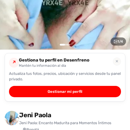
encontrarlas
fácilmente.
Entendido
1
/
4
Gestiona tu perfil en Desenfreno
✕
↗
Mantén tu información al día
Actualiza tus fotos, precios, ubicación y servicios desde tu panel
privado.
Gestionar mi perfil
Jeni Paola
Jeni Paola: Encanto Madurita para Momentos Íntimos
Bogotá