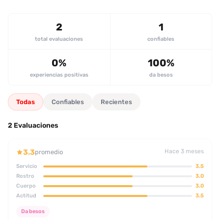
apresuró a terminar la sesión por la llegada de otro cliente. En
conjunto, la recomendación es **no repetir** para quienes
2
1
buscan una conexión más sólida o mayor química.
total evaluaciones
confiables
0%
100%
experiencias positivas
da besos
Todas
Confiables
Recientes
2 Evaluaciones
3.3
Hace 3 meses
promedio
Servicio
3.5
Rostro
3.0
Cuerpo
3.0
Actitud
3.5
Da besos