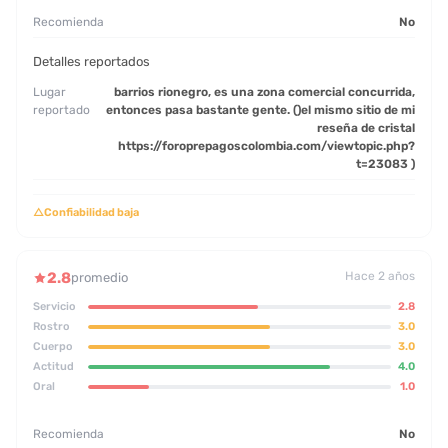
Recomienda
No
Detalles reportados
Lugar
barrios rionegro, es una zona comercial concurrida,
reportado
entonces pasa bastante gente. ()el mismo sitio de mi
reseña de cristal
https://foroprepagoscolombia.com/viewtopic.php?
t=23083 )
△
Confiabilidad baja
2.8
Hace 2 años
promedio
Servicio
2.8
Rostro
3.0
Cuerpo
3.0
Actitud
4.0
Oral
1.0
Recomienda
No