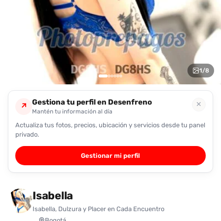
encontrarlas
fácilmente.
Entendido
1
/
8
Gestiona tu perfil en Desenfreno
✕
↗
Mantén tu información al día
Actualiza tus fotos, precios, ubicación y servicios desde tu panel
privado.
Gestionar mi perfil
Isabella
Isabella, Dulzura y Placer en Cada Encuentro
Bogotá