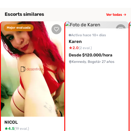
Escorts similares
Ver todas →
Mejor evaluada
Activa hace 10+ días
Karen
2.0
(2 eval.)
Desde $120.000/hora
Kennedy, Bogotá
· 27 años
NICOL
4.5
(19 eval.)