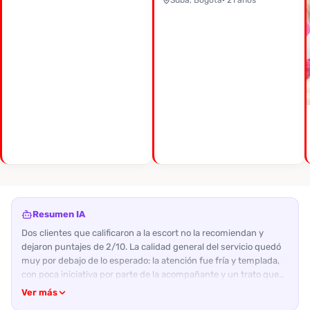
Suba, Bogotá
· 21 años
Resumen IA
Dos clientes que calificaron a la escort no la recomiendan y
dejaron puntajes de 2/10. La calidad general del servicio quedó
muy por debajo de lo esperado: la atención fue fría y templada,
con poca iniciativa por parte de la acompañante y un trato que
resultó aburrido y poco empático. En cuanto a su físico, ambos
Ver más
describen a la escort como flaca y baja (158‑160 cm), con una