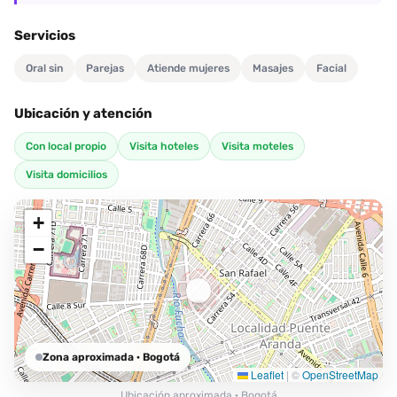
Servicios
Oral sin
Parejas
Atiende mujeres
Masajes
Facial
Ubicación y atención
Con local propio
Visita hoteles
Visita moteles
Visita domicilios
+
−
Zona aproximada
· Bogotá
Leaflet
|
©
OpenStreetMap
Ubicación aproximada · Bogotá