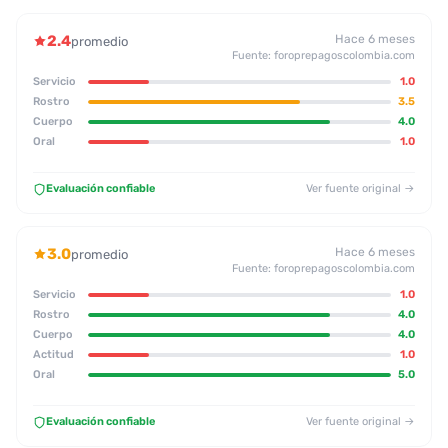
2.4
Hace 6 meses
promedio
Fuente: foroprepagoscolombia.com
Servicio
1.0
Rostro
3.5
Cuerpo
4.0
Oral
1.0
Evaluación confiable
Ver fuente original →
3.0
Hace 6 meses
promedio
Fuente: foroprepagoscolombia.com
Servicio
1.0
Rostro
4.0
Cuerpo
4.0
Actitud
1.0
Oral
5.0
Evaluación confiable
Ver fuente original →