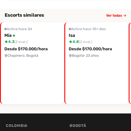
Escorts similares
Ver todas →
Activa hace 2d
Activa hace 10+ días
Mía
Isa
4.3
4.8
(2 eval.)
(2 eval.)
Desde $170.000/hora
Desde $170.000/hora
Chapinero, Bogotá
Bogotá
· 23 años
COLOMBIA
BOGOTÁ