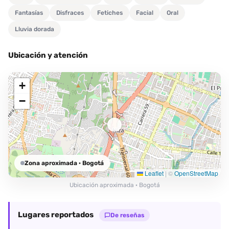
Fantasías
Disfraces
Fetiches
Facial
Oral
Lluvia dorada
Ubicación y atención
+
−
Zona aproximada
· Bogotá
Leaflet
|
©
OpenStreetMap
Ubicación aproximada · Bogotá
Lugares reportados
De reseñas