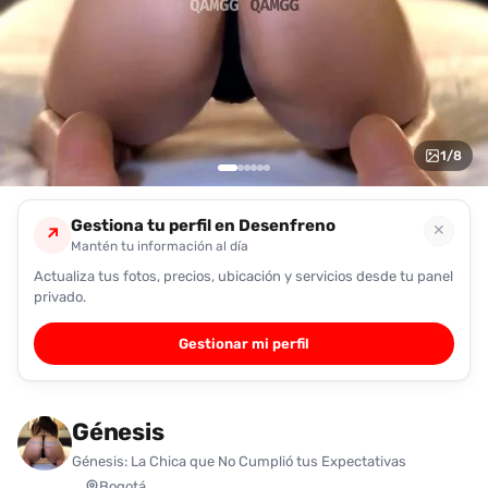
encontrarlas
fácilmente.
Entendido
1
/
8
Gestiona tu perfil en Desenfreno
✕
↗
Mantén tu información al día
Actualiza tus fotos, precios, ubicación y servicios desde tu panel
privado.
Gestionar mi perfil
Génesis
Génesis: La Chica que No Cumplió tus Expectativas
Bogotá