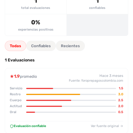
1
1
total evaluaciones
confiables
0%
experiencias positivas
Todas
Confiables
Recientes
1 Evaluaciones
1.9
Hace 3 meses
promedio
Fuente: foroprepagoscolombia.com
Servicio
1.5
Rostro
3.0
Cuerpo
2.5
Actitud
2.0
Oral
0.5
Evaluación confiable
Ver fuente original →