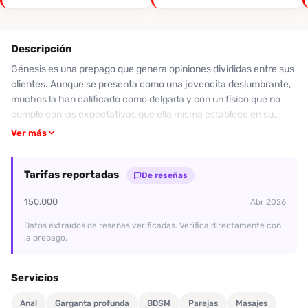
Descripción
Génesis es una prepago que genera opiniones divididas entre sus
clientes. Aunque se presenta como una jovencita deslumbrante,
muchos la han calificado como delgada y con un físico que no
cumple con las expectativas que ella misma establece en su
publicidad. A pesar de su amabilidad inicial, las experiencias
Ver más
compartidas revelan un servicio mal ejecutado, donde la actitud
deja mucho que desear. Con una valoración general de 3/10
Tarifas reportadas
respecto a su servicio, los clientes enfatizan que no se siente la
De reseñas
conexión y que la interacción puede ser decepcionante. Si estás
150.000
Abr 2026
buscando una experiencia gratificante, es posible que desees
considerar otras opciones. Si decides arriesgarte y te atreves a
Datos extraídos de reseñas verificadas. Verifica directamente con
llamar al 3021283608, ten en cuenta las advertencias de quienes
la prepago.
han estado allí antes. ¡Conócela y únete al mundo de
Desenfreno.co!
Servicios
Anal
Garganta profunda
BDSM
Parejas
Masajes