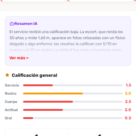
Resumen IA
El servicio recibió una calificación baja. La escort, que ronda los
30 años y mide 1,65 m, aparece en fotos retocadas con un físico
delgado y algo enfermo; las reseñas la califican con 5/10 en
cuerpo y 6/10 en rostro. La actitud fue mala y mecánica: poco
diálogo, actitud grosera y falta de iniciativa. No aceptó prácticas
Ver más
orales ni anales, y la presencia de malos olores hizo que el cliente
pensara en cancelar. La experiencia resultó estresante y lejos de
lo que esperaba para un buen rato. En general, el servicio no es
Calificación general
recomendado y no se repetiría, por lo que los hombres que
1.5
Servicio
buscan algo más dinámico y atento deberían buscar otra opción.
Los patrones más evidentes son higiene pobre, falta de
3.0
Rostro
proactividad y comunicación limitada.
2.5
Cuerpo
2.0
Actitud
0.5
Oral