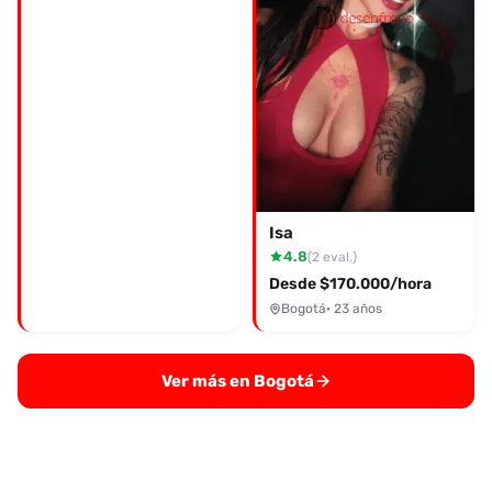
Isa
4.8
(2 eval.)
Desde $170.000/hora
Bogotá
· 23 años
Ver más en Bogotá