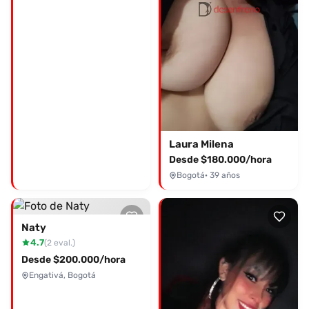
Laura Milena
Desde $180.000/hora
Bogotá
· 39 años
Naty
4.7
(2 eval.)
Desde $200.000/hora
Engativá, Bogotá