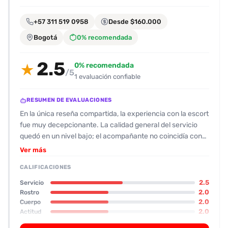
encontrarlas
fácilmente.
+57 311 519 0958
Desde $160.000
Bogotá
0% recomendada
Entendido
2.5
0% recomendada
★
/5
1 evaluación confiable
RESUMEN DE EVALUACIONES
En la única reseña compartida, la experiencia con la escort
fue muy decepcionante. La calidad general del servicio
quedó en un nivel bajo; el acompañante no coincidía con
las fotos que se mostraban, lo que generó una gran
Ver más
expectativa frustrada. En cuanto al físico, se describió
CALIFICACIONES
como “simple”, con tetas que “podrían salvarse”, pero sin
mucho más que ofrecer. Su actitud fue algo negativa:
2.5
Servicio
llegó con una expresión cansada y enojada, no estaba
2.0
Rostro
2.0
Cuerpo
maquillada y parecía desorganizada por la hora de la cita.
2.0
Actitud
El trato con el cliente se sintió como una “batalla” para que
4.0
Oral
cumpliera con sus peticiones, y el acompañante se negó a