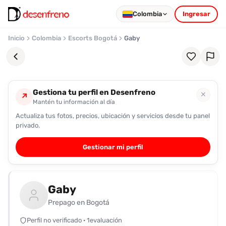
Colombia
Ingresar
Inicio
Colombia
Escorts Bogotá
Gaby
Gestiona tu perfil en Desenfreno
✕
↗
Mantén tu información al día
Actualiza tus fotos, precios, ubicación y servicios desde tu panel
Favoritos
privado.
Pronto
Gestionar mi perfil
podrás
registrarte
y
Gaby
guardar
tus
Prepago en Bogotá
favoritas
Perfil no verificado · 1evaluación
para