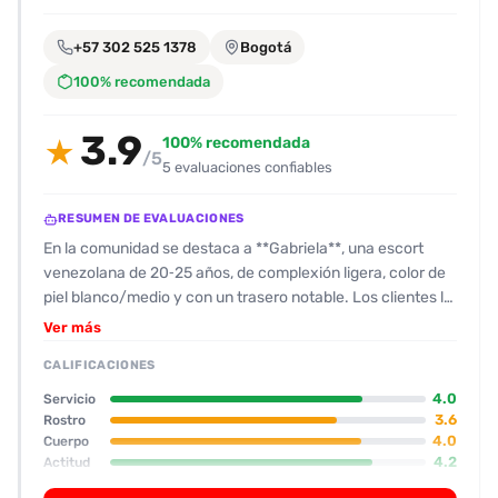
encontrarlas
fácilmente.
+57 302 525 1378
Bogotá
100% recomendada
Entendido
3.9
100% recomendada
★
/5
5 evaluaciones confiables
RESUMEN DE EVALUACIONES
En la comunidad se destaca a **Gabriela**, una escort
venezolana de 20‑25 años, de complexión ligera, color de
piel blanco/medio y con un trasero notable. Los clientes la
describen como de aspecto natural, sin rasgos “Lolita”, y la
Ver más
valoran por su amabilidad, profesionalismo y por hacer
CALIFICACIONES
sentir cómodos. La casa está en Pasadena, con una
decoración minimalista y un ambiente privado que evita
4.0
Servicio
que se perciba como un local de servicios. La mayoría de
3.6
Rostro
4.0
Cuerpo
las reseñas reportan una experiencia de 8/10; el sexo oral
4.2
Actitud
recibe buenas calificaciones (9/10 en algunos casos)
3.8
Oral
aunque algunos señalan que podría mejorar la