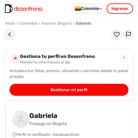
Colombia
Ingresar
Inicio
Colombia
Escorts Bogotá
Gabriela
Gestiona tu perfil en Desenfreno
✕
↗
Mantén tu información al día
Actualiza tus fotos, precios, ubicación y servicios desde tu panel
Favoritos
privado.
Pronto
Gestionar mi perfil
podrás
registrarte
y
Gabriela
guardar
tus
Prepago en Bogotá
favoritas
Perfil no verificado · 5evaluaciones
para