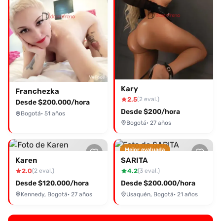
Kary
Franchezka
2.5
(2 eval.)
Desde $200.000/hora
Desde $200/hora
Bogotá
· 51 años
Bogotá
· 27 años
Mejor evaluada
Karen
SARITA
2.0
4.2
(2 eval.)
(3 eval.)
Desde $120.000/hora
Desde $200.000/hora
Kennedy, Bogotá
· 27 años
Usaquén, Bogotá
· 21 años