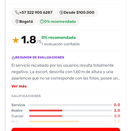
encontrarlas
fácilmente.
+57 322 905 6287
Desde $100.000
Bogotá
0% recomendada
Entendido
1.8
0% recomendada
★
/5
1 evaluación confiable
RESUMEN DE EVALUACIONES
El servicio recabado por los usuarios resulta totalmente
negativo. La escort, descrita con 1,60 m de altura y una
apariencia que no se corresponde con las fotos, posee un
busto grande pero muy caído y una barriga visible; el
Ver más
rostro se percibe feo y la cara carece de la “encanto” que
CALIFICACIONES
promete la publicación. Su actitud resulta fría, con poca
proactividad y sin intentar crear un ambiente cálido. No se
0.0
Servicio
brinda el servicio de “novios” o de cariño que se anuncia; la
2.0
Rostro
2.0
Cuerpo
escort rechaza la petición de un oral y, cuando sí lo realiza,
3.0
Oral
afecta negativamente la erección del cliente. La casa,
aunque de tres pisos y con garage, se describe como poco