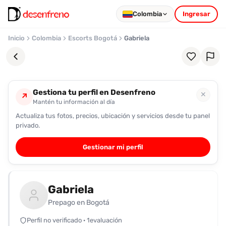
Colombia
Ingresar
Inicio
Colombia
Escorts Bogotá
Gabriela
Gestiona tu perfil en Desenfreno
✕
↗
Mantén tu información al día
Actualiza tus fotos, precios, ubicación y servicios desde tu panel
Favoritos
privado.
Pronto
Gestionar mi perfil
podrás
registrarte
y
Gabriela
guardar
tus
Prepago en Bogotá
favoritas
Perfil no verificado · 1evaluación
para