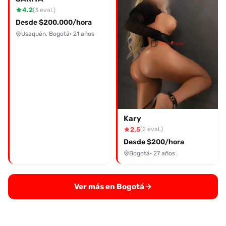
4.2
(3 eval.)
Desde $200.000/hora
Usaquén, Bogotá
· 21 años
Kary
2.5
(2 eval.)
Desde $200/hora
Bogotá
· 27 años
Ver más en Bogotá