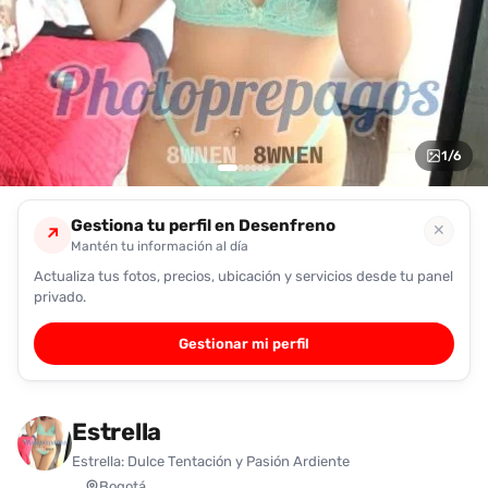
encontrarlas
fácilmente.
Entendido
1
/
6
Gestiona tu perfil en Desenfreno
✕
↗
Mantén tu información al día
Actualiza tus fotos, precios, ubicación y servicios desde tu panel
privado.
Gestionar mi perfil
Estrella
Estrella: Dulce Tentación y Pasión Ardiente
Bogotá