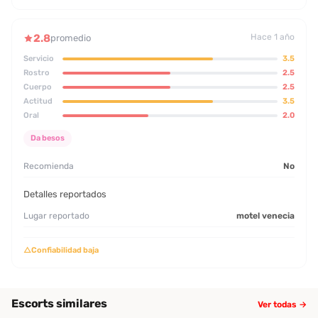
2.8
Hace 1 año
promedio
Servicio
3.5
Rostro
2.5
Cuerpo
2.5
Actitud
3.5
Oral
2.0
Da besos
Recomienda
No
Detalles reportados
Lugar reportado
motel venecia
△
Confiabilidad baja
Escorts similares
Ver todas →