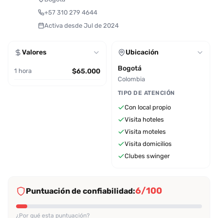
+57 310 279 4644
Activa desde Jul de 2024
Valores
Ubicación
Bogotá
1 hora
$65.000
Colombia
TIPO DE ATENCIÓN
Con local propio
Visita hoteles
Visita moteles
Visita domicilios
Clubes swinger
6/100
Puntuación de confiabilidad:
¿Por qué esta puntuación?