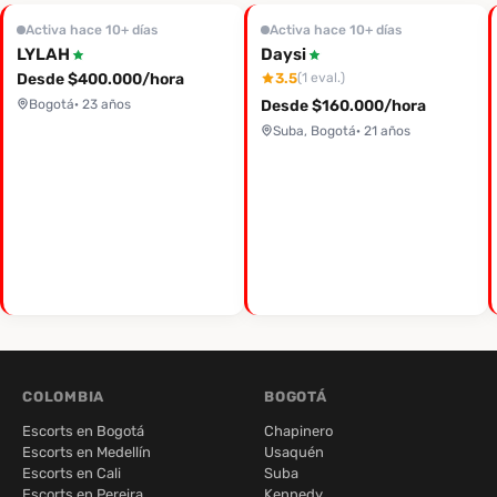
Activa hace 10+ días
Activa hace 10+ días
LYLAH
Daysi
Desde $400.000/hora
3.5
(1 eval.)
Bogotá
· 23 años
Desde $160.000/hora
Suba, Bogotá
· 21 años
COLOMBIA
BOGOTÁ
Escorts en Bogotá
Chapinero
Escorts en Medellín
Usaquén
Escorts en Cali
Suba
Escorts en Pereira
Kennedy