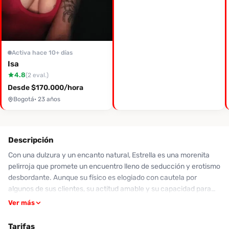
Activa hace 10+ días
Isa
4.8
(2 eval.)
Desde $170.000/hora
Bogotá
· 23 años
Descripción
Con una dulzura y un encanto natural, Estrella es una morenita
pelirroja que promete un encuentro lleno de seducción y erotismo
desbordante. Aunque su físico es elogiado con cautela por
algunos de sus clientes, su actitud amable y su capacidad para
cumplir fantasías la hacen destacar. Sus servicios incluyen
Ver más
experiencias apasionadas con un toque de vivacidad y una
especialidad en 'oratismos' que muchos han calificado como
Tarifas