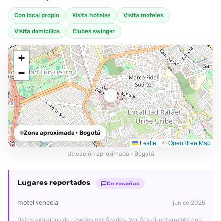
Con local propio
Visita hoteles
Visita moteles
Visita domicilios
Clubes swinger
+
−
Zona aproximada
· Bogotá
Leaflet
|
©
OpenStreetMap
Ubicación aproximada · Bogotá
Lugares reportados
De reseñas
motel venecia
jun de 2025
Datos extraídos de reseñas verificadas. Verifica directamente con