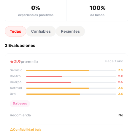
0%
100%
experiencias positivas
da besos
Todas
Confiables
Recientes
2 Evaluaciones
2.9
Hace 1 año
promedio
Servicio
3.5
Rostro
2.0
Cuerpo
2.5
Actitud
3.5
Oral
3.0
Da besos
Recomienda
No
△
Confiabilidad baja