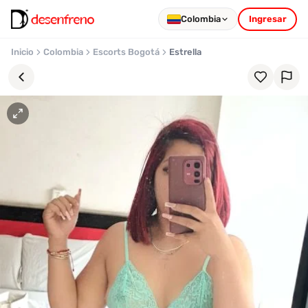
Colombia
Ingresar
Inicio
Colombia
Escorts Bogotá
Estrella
Favoritos
Pronto
podrás
registrarte
y
guardar
tus
favoritas
para