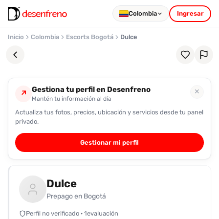
Colombia
Ingresar
Inicio
Colombia
Escorts Bogotá
Dulce
Gestiona tu perfil en Desenfreno
✕
↗
Mantén tu información al día
Actualiza tus fotos, precios, ubicación y servicios desde tu panel
Favoritos
privado.
Pronto
Gestionar mi perfil
podrás
registrarte
y
Dulce
guardar
tus
Prepago en Bogotá
favoritas
Perfil no verificado · 1evaluación
para