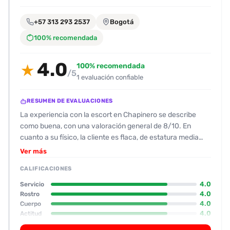
encontrarlas
fácilmente.
+57 313 293 2537
Bogotá
100% recomendada
Entendido
4.0
100% recomendada
★
/5
1 evaluación confiable
RESUMEN DE EVALUACIONES
La experiencia con la escort en Chapinero se describe
como buena, con una valoración general de 8/10. En
cuanto a su físico, la cliente es flaca, de estatura media
(~1.60 m), con pelo negro, tono trigueño y algunos tatuajes
Ver más
visibles; se percibe como “linda” y “risueña”, con una carita
CALIFICACIONES
tierna que ha sido ligeramente retocada en las fotos. Su
rostro recibe 8/10. La actitud al llegar es amable y
4.0
Servicio
responde rápido a los mensajes; no se nota grosería y se
4.0
Rostro
4.0
Cuerpo
muestra profesional, organizando el encuentro en un motel
4.0
Actitud
con rapidez. En cuanto al trato, se mantiene cortés
durante toda la sesión y respeta los límites que el cliente