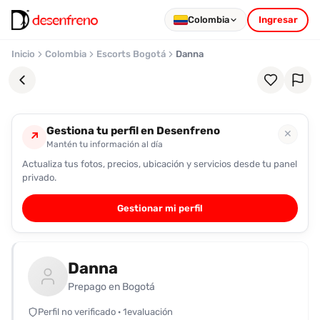
Colombia
Ingresar
Inicio
Colombia
Escorts Bogotá
Danna
Gestiona tu perfil en Desenfreno
✕
↗
Mantén tu información al día
Actualiza tus fotos, precios, ubicación y servicios desde tu panel
Favoritos
privado.
Pronto
Gestionar mi perfil
podrás
registrarte
y
Danna
guardar
tus
Prepago en Bogotá
favoritas
Perfil no verificado · 1evaluación
para