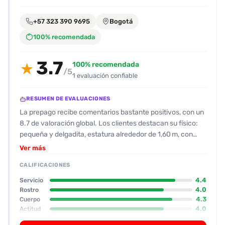
encontrarlas
fácilmente.
+57 323 390 9695
Bogotá
100% recomendada
Entendido
3.7
100% recomendada
★
/5
1 evaluación confiable
RESUMEN DE EVALUACIONES
La prepago recibe comentarios bastante positivos, con un
8.7 de valoración global. Los clientes destacan su físico:
pequeña y delgadita, estatura alrededor de 1,60 m, con
pechos pequeños que les agradan y una cara que las fotos
Ver más
muestran retocada pero con aspecto agradable. En la
CALIFICACIONES
experiencia reportada, la acompañante mostró una
actitud muy amable y proactiva: tomó la iniciativa, la guía
4.4
Servicio
del cliente y se mostró abierta a la conversación, aunque
4.0
Rostro
4.3
Cuerpo
algunos le comentan que se queda pegada al celular al
4.0
Actitud
terminar. Su trato fue cercano, con besos frecuentes y un
2.0
Oral
oral con condón que fue descrito como “normalito”. No