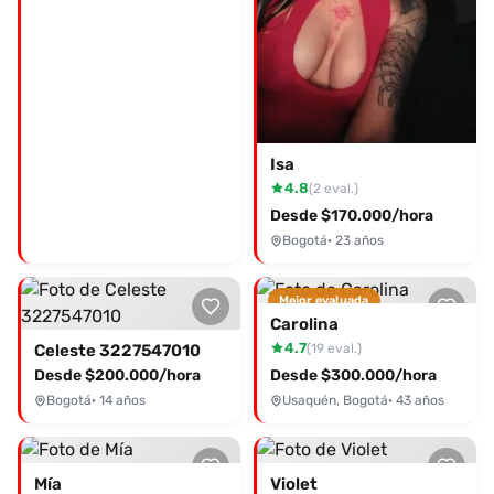
Isa
4.8
(2 eval.)
Desde $170.000/hora
Bogotá
· 23 años
Mejor evaluada
Carolina
4.7
(19 eval.)
Celeste 3227547010
Desde $200.000/hora
Desde $300.000/hora
Bogotá
· 14 años
Usaquén, Bogotá
· 43 años
Mía
Violet