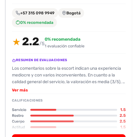
encontrarlas
fácilmente.
+57 315 098 9949
Bogotá
0% recomendada
Entendido
2.2
0% recomendada
★
/5
1 evaluación confiable
RESUMEN DE EVALUACIONES
Los comentarios sobre la escort indican una experiencia
mediocre y con varios inconvenientes. En cuanto a la
calidad general del servicio, la valoración es media (3/5), lo
que sugiere que la acompañante no cumplió con las
Ver más
expectativas de los usuarios. El físico se describe como
CALIFICACIONES
“normal” tanto en cuerpo como en rostro, sin sobresaltos
ni características que destaquen; se menciona que no es
1.5
Servicio
ni muy delgada ni muy gorda, y que la figura se considera
2.5
Rostro
2.5
Cuerpo
aceptable para la categoría. La actitud de la escort se
1.5
Actitud
percibe como canchera y algo desganada; la cliente se
3.0
Oral
muestra “mañosa”, lo que implica poca motivación o