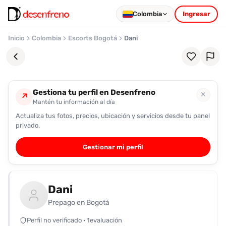
Colombia
Ingresar
Inicio
Colombia
Escorts Bogotá
Dani
Gestiona tu perfil en Desenfreno
✕
↗
Mantén tu información al día
Actualiza tus fotos, precios, ubicación y servicios desde tu panel
Favoritos
privado.
Pronto
Gestionar mi perfil
podrás
registrarte
y
Dani
guardar
tus
Prepago en Bogotá
favoritas
Perfil no verificado · 1evaluación
para