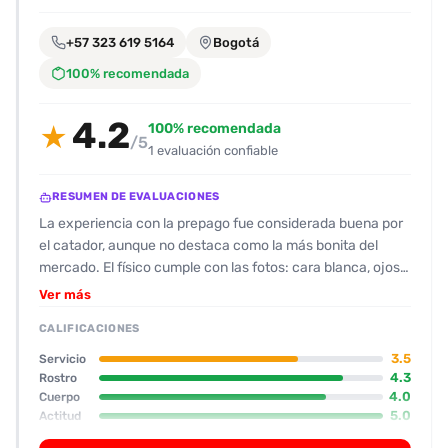
encontrarlas
fácilmente.
+57 323 619 5164
Bogotá
100% recomendada
Entendido
4.2
100% recomendada
★
/5
1 evaluación confiable
RESUMEN DE EVALUACIONES
La experiencia con la prepago fue considerada buena por
el catador, aunque no destaca como la más bonita del
mercado. El físico cumple con las fotos: cara blanca, ojos
azules, cabellera rubia, estatura de 1,50 m, busto y cadera
Ver más
moderados y sin barriga, lo que la hace atractiva para
CALIFICACIONES
quienes buscan un look más “delgado”. Su actitud fue
descrita como amable, rápida en la respuesta y bastante
3.5
Servicio
habladora, lo que facilita la interacción sin que se perciba
4.3
Rostro
4.0
Cuerpo
como una “roquera” que se queda quieta. En cuanto a los
5.0
Actitud
servicios, la prepago ofrece un oral sin condón en la
4.0
Oral
promoción, aunque la ejecución se comenta con cierta