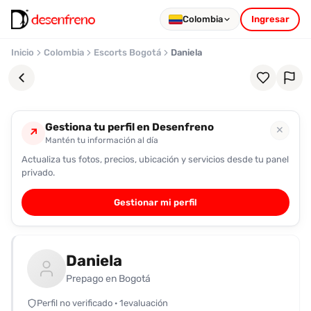
Colombia
Ingresar
Inicio
Colombia
Escorts Bogotá
Daniela
Gestiona tu perfil en Desenfreno
✕
↗
Mantén tu información al día
Actualiza tus fotos, precios, ubicación y servicios desde tu panel
Favoritos
privado.
Pronto
Gestionar mi perfil
podrás
registrarte
y
Daniela
guardar
tus
Prepago en Bogotá
favoritas
Perfil no verificado · 1evaluación
para