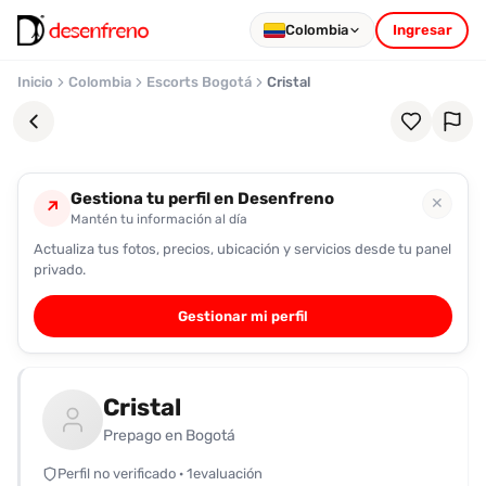
Colombia
Ingresar
Inicio
Colombia
Escorts Bogotá
Cristal
Gestiona tu perfil en Desenfreno
✕
↗
Mantén tu información al día
Actualiza tus fotos, precios, ubicación y servicios desde tu panel
Favoritos
privado.
Pronto
Gestionar mi perfil
podrás
registrarte
y
Cristal
guardar
tus
Prepago en Bogotá
favoritas
Perfil no verificado · 1evaluación
para