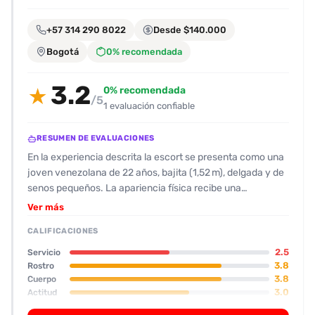
encontrarlas
fácilmente.
+57 314 290 8022
Desde $140.000
Bogotá
0% recomendada
Entendido
3.2
0% recomendada
★
/5
1 evaluación confiable
RESUMEN DE EVALUACIONES
En la experiencia descrita la escort se presenta como una
joven venezolana de 22 años, bajita (1,52 m), delgada y de
senos pequeños. La apariencia física recibe una
valoración de 7.5 tanto en cuerpo como en rostro,
Ver más
señalando una cara agradable y morena. Su actitud inicial
CALIFICACIONES
fue amable al responder preguntas sobre la oferta, pero la
falta de privacidad del lugar (una casa de barrio donde se
2.5
Servicio
cruzan clientes y otras escorts) generó desconfianza. La
3.8
Rostro
3.8
Cuerpo
dinámica del encuentro se vio marcada por la
3.0
Actitud
inconsistencia entre lo que se había prometido en la
3.0
Oral
“plantilla” y lo que realmente sucedió: la ducha conjunta