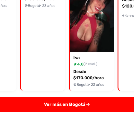
años
Bogotá
· 23 años
$120.
Isa
4.8
(2 eval.)
Desde
$170.000/hora
Bogotá
· 23 años
Ver más en Bogotá