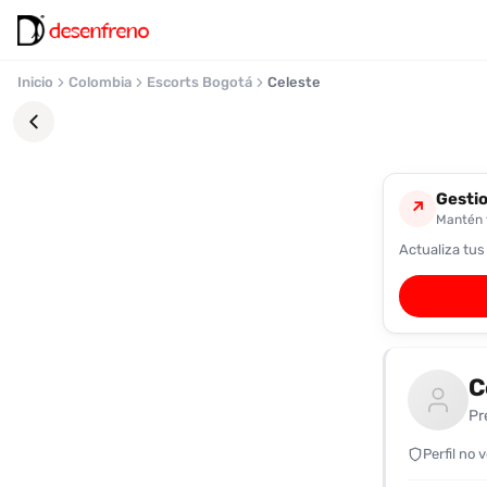
Inicio
Colombia
Escorts Bogotá
Celeste
Gestio
↗
Mantén t
Actualiza tus
Favoritos
Pronto
podrás
registrarte
C
y
guardar
Pr
tus
favoritas
Perfil no 
para