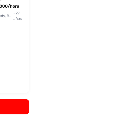
000/hora
· 27
Kennedy, Bogotá
años