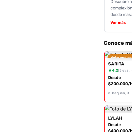
Descubre a 
ofrecidos s
complexión 
fluida y con
desde masaj
inolvidable
Ver más
muchos han 
compromiso 
diferente y
Conoce má
esperan par
con ella y 
Mejor evalua
SARITA
4.2
(3 eval.)
Desde
$200.000/h
Usaquén, Bogotá
LYLAH
Desde
$400.000/h