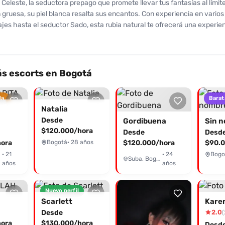
Celeste, la seductora prepago que promete llevar tus fantasías al límit
on muy poco satisfactorios. No se recomienda a quienes buscan una e
gruesa, su piel blanca resalta sus encantos. Con experiencia en varios 
 calidad.
es hasta el seductor Sado, esta rubia natural te ofrecerá una experie
. Aunque algunas reseñas indican que su apariencia puede variar con las
apreciado su amabilidad y disposición. Su calificación promedio refle
por mejorar y entregar lo mejor de sí misma. Si deseas vivir una exper
 apasionante, no dudes en contactar a Celeste. Su encanto y dedicació
s escorts en Bogotá
a una jornada llena de placer. ¿Listo para poner a prueba tu pasión? 
deja que la aventura comience.
da
Barat
Natalia
Desde
Gordibuena
Sin 
$120.000/hora
Desde
Desd
ora
Bogotá
· 28 años
$120.000/hora
$90.0
· 21
· 24
Bogo
Suba, Bogotá
años
años
Nuevo perfil
Scarlett
Kare
Desde
2.0
(
ora
$130.000/hora
Desd