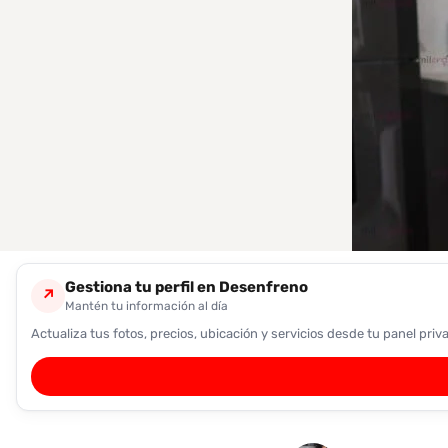
encontrarlas
fácilmente.
Entendido
Gestiona tu perfil en Desenfreno
↗
Mantén tu información al día
Actualiza tus fotos, precios, ubicación y servicios desde tu panel priv