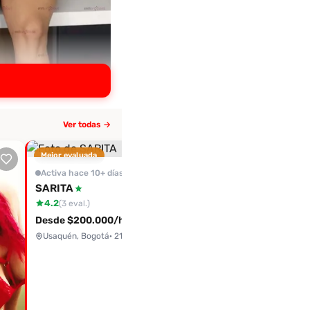
Ver todas →
Mejor evaluada
Activa hace 1d
Paulina
Activa hace 10+ días
Desde $160.000/hora
SARITA
4.2
Bogotá
(3 eval.)
Desde $200.000/hora
Usaquén, Bogotá
· 21 años