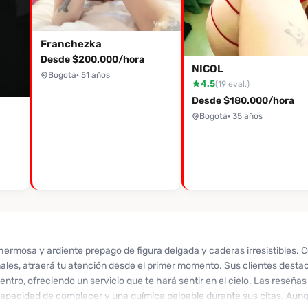
Franchezka
Desde $200.000/hora
NICOL
Bogotá
· 51 años
4.5
(19 eval.)
Desde $180.000/hora
Bogotá
· 35 años
hermosa y ardiente prepago de figura delgada y caderas irresistibles. 
ales, atraerá tu atención desde el primer momento. Sus clientes destac
entro, ofreciendo un servicio que te hará sentir en el cielo. Las rese
 capacidad de complacer y una química palpable durante sus citas. Aun