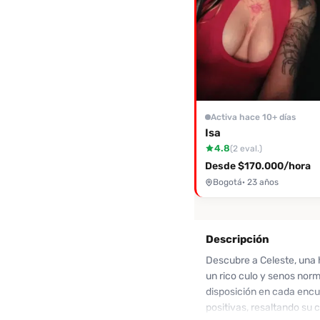
Activa hace 10+ días
Isa
4.8
(2 eval.)
Desde $170.000/hora
Bogotá
· 23 años
Descripción
Descubre a Celeste, una 
un rico culo y senos norm
disposición en cada encu
positivas, resaltando su