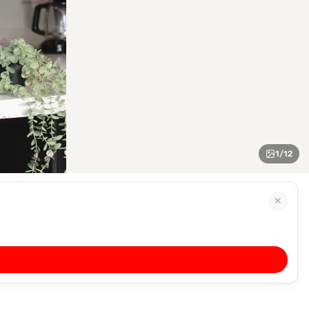
1
/
12
✕