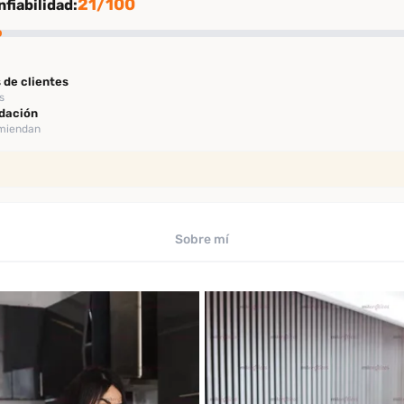
21/100
fiabilidad:
 de clientes
s
dación
omiendan
ión
rificación
Sobre mí
ficado por Desenfreno
te
 los últimos 30 días