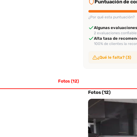
Puntuación de con
¿Por qué esta puntuación?
Algunas evaluaciones
2 evaluaciones confiable
Alta tasa de recomen
100% de clientes la rec
¿Qué le falta? (3)
Sin video de verificac
No ha subido video de ve
Fotos (12)
Sin perfil verificado
Su perfil no ha sido veri
Sin evaluación recien
Fotos (12)
No tiene evaluaciones en