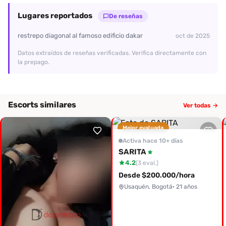
Lugares reportados
De reseñas
restrepo diagonal al famoso edificio dakar
oct de 2025
Datos extraídos de reseñas verificadas. Verifica directamente con
la prepago.
Escorts similares
Ver todas →
Mejor evaluada
Activa hace 10+ días
SARITA
4.2
(3 eval.)
Desde $200.000/hora
Usaquén, Bogotá
· 21 años