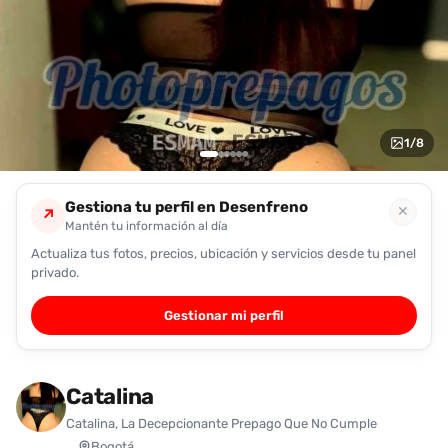
encontrarlas
fácilmente.
Entendido
1
/
8
Gestiona tu perfil en Desenfreno
✕
↗
Mantén tu información al día
Actualiza tus fotos, precios, ubicación y servicios desde tu panel
privado.
Gestionar mi perfil
Catalina
Catalina, La Decepcionante Prepago Que No Cumple
Bogotá