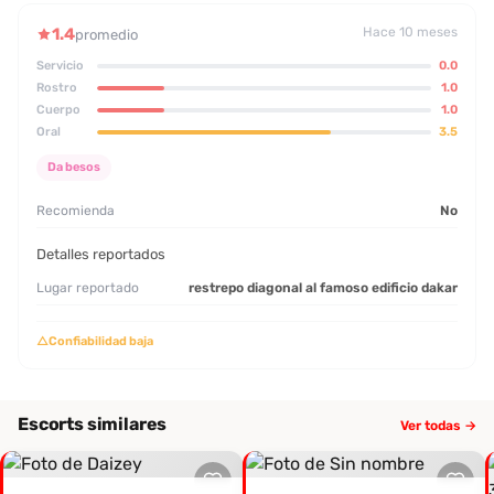
1.4
Hace 10 meses
promedio
Servicio
0.0
Rostro
1.0
Cuerpo
1.0
Oral
3.5
Da besos
Recomienda
No
Detalles reportados
Lugar reportado
restrepo diagonal al famoso edificio dakar
△
Confiabilidad baja
Escorts similares
Ver todas →