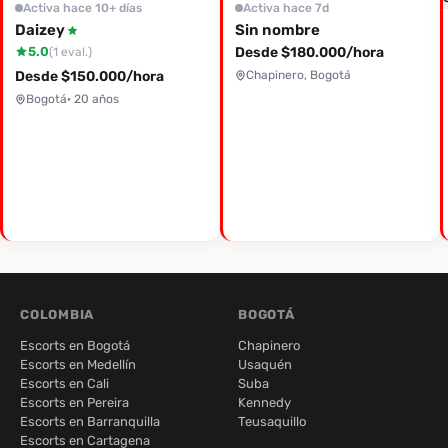
Activa hace 10+ días
Activa hace 7d
Daizey
Sin nombre
5.0
Desde $180.000/hora
(1 eval.)
Desde $150.000/hora
Chapinero, Bogotá
Bogotá
· 20 años
COLOMBIA
BOGOTÁ
Escorts en Bogotá
Chapinero
Escorts en Medellín
Usaquén
Escorts en Cali
Suba
Escorts en Pereira
Kennedy
Escorts en Barranquilla
Teusaquillo
Escorts en Cartagena