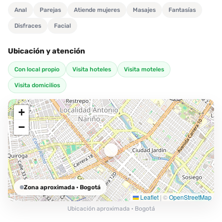
Anal
Parejas
Atiende mujeres
Masajes
Fantasías
Disfraces
Facial
Ubicación y atención
Con local propio
Visita hoteles
Visita moteles
Visita domicilios
+
−
Zona aproximada
· Bogotá
Leaflet
|
©
OpenStreetMap
Ubicación aproximada · Bogotá