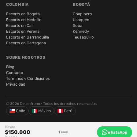
COLOMBIA
BOGOTÁ
Escorts en Bogotá
Chapinero
Escorts en Medellín
Usaquén
Escorts en Cali
Suba
Escorts en Pereira
Kennedy
Escorts en Barranquilla
Teusaquillo
Escorts en Cartagena
SOBRE NOSOTROS
Blog
Contacto
Términos y Condiciones
Privacidad
© 2026 Desenfreno · Todos los derechos reservados
Chile
México
Perú
Desde
$150.000
WhatsApp
1 eval.