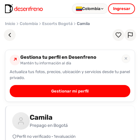
Colombia
Ingresar
Inicio
Colombia
Escorts Bogotá
Camila
Gestiona tu perfil en Desenfreno
✕
↗
Mantén tu información al día
Actualiza tus fotos, precios, ubicación y servicios desde tu panel
Favoritos
privado.
Pronto
Gestionar mi perfil
podrás
registrarte
y
Camila
guardar
tus
Prepago en Bogotá
favoritas
Perfil no verificado · 1evaluación
para