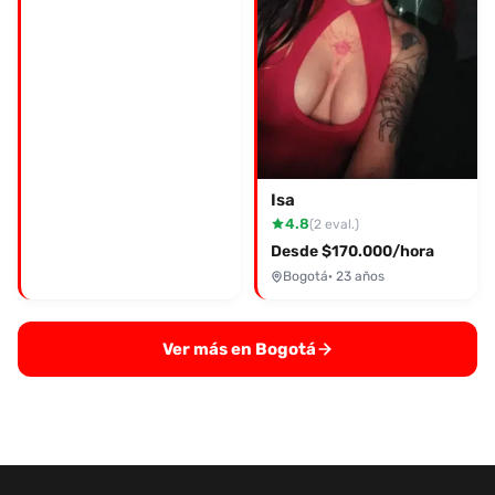
Isa
4.8
(2 eval.)
Desde $170.000/hora
Bogotá
· 23 años
Ver más en Bogotá