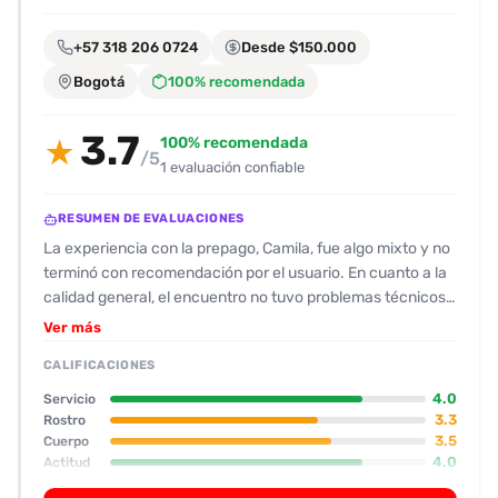
encontrarlas
fácilmente.
+57 318 206 0724
Desde $150.000
Bogotá
100% recomendada
Entendido
3.7
100% recomendada
★
/5
1 evaluación confiable
RESUMEN DE EVALUACIONES
La experiencia con la prepago, Camila, fue algo mixto y no
terminó con recomendación por el usuario. En cuanto a la
calidad general, el encuentro no tuvo problemas técnicos:
la cita se cumplió, la comunicación inicial fue rápida
Ver más
(aunque con una respuesta mediada por terceros), y el
CALIFICACIONES
servicio de oral con condón se realizó sin incidentes. El
entorno resultó algo incómodo: la casa está llena de olor a
4.0
Servicio
marihuana y suele haber otros clientes esperando, lo que
3.3
Rostro
3.5
Cuerpo
hizo que la espera fuera prolongada y un poco ruidosa. En
4.0
Actitud
cuanto a su físico, el cliente dice que el cuerpo coincide
3.5
Oral
con las fotos, pero la cara “no es la misma” y la valoración