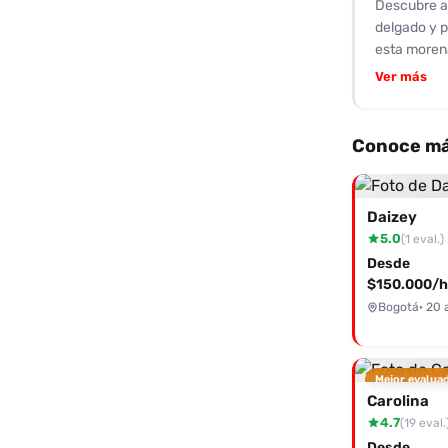
Descubre a
delgado y p
esta morena
atractivo; 
Ver más
servicios 
experiencia
constantes 
Conoce má
hacen que v
gran dinámi
tus deseos 
Daizey
disfruta de
5.0
(1 eval.)
Desde
$150.000/h
Bogotá
· 20 
Mejor evalua
Carolina
4.7
(19 eval.
Desde