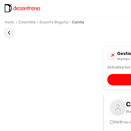
Inicio
Colombia
Escorts Bogotá
Camila
Gestio
↗
Mantén t
Actualiza tus
Favoritos
Pronto
podrás
registrarte
C
y
guardar
Pr
tus
favoritas
Perfil no 
para