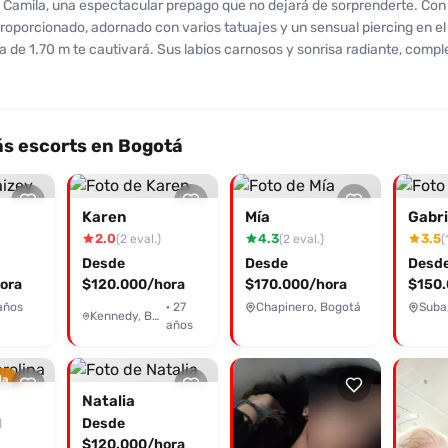
 Camila, una espectacular prepago que no dejará de sorprenderte. Con
roporcionado, adornado con varios tatuajes y un sensual piercing en el
 de 1.70 m te cautivará. Sus labios carnosos y sonrisa radiante, comp
sus clientes la valoran con un 9/10 en físico y un 8/10 en rostro. Camila
de compañía, oral y momentos apasionados, donde cada encuentro es u
 única y relajada. A pesar de la dificultad en su contacto debido a cam
de número, su actitud amable y profesional, junto con su apartamento 
s escorts en Bogotá
alga la pena. Es recomendable, según sus clientes, quienes han dest
ca y capacidad para cumplir fantasías. Camila está lista para recibirte 
en realidad, no te quedes con las ganas, contacta a esta irresistible mo
Karen
Mía
Gabri
 momentos inolvidables. ¡Tu placer está a un mensaje de distancia!
2.0
4.3
3.5
(2 eval.)
(2 eval.)
(
Desde
Desde
Desd
ora
$120.000/hora
$170.000/hora
$150.
años
· 27
Chapinero, Bogotá
Suba
Kennedy, Bogotá
años
da
Natalia
Desde
)
$120.000/hora