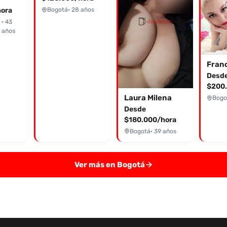
ora
Bogotá
· 28 años
· 43
años
Fran
Desd
$200.
Laura Milena
Bogo
Desde
$180.000/hora
Bogotá
· 39 años
Ver más en Bogotá