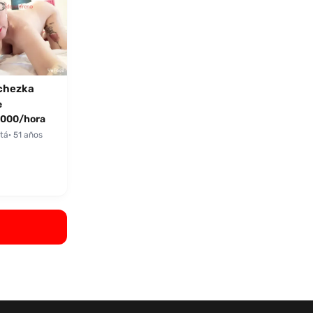
chezka
e
000/hora
tá
· 51 años