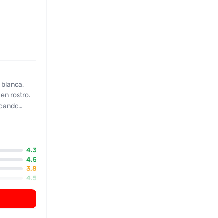
 blanca,
 en rostro.
scando
citas con
 segunda
4.3
4.5
3.8
scan algo
4.5
2.5