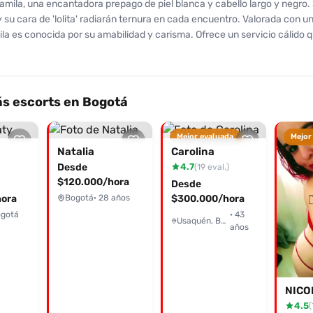
mila, una encantadora prepago de piel blanca y cabello largo y negro.
 su cara de 'lolita' radiarán ternura en cada encuentro. Valorada con un
ila es conocida por su amabilidad y carisma. Ofrece un servicio cálido 
ricias, sexo oral y una experiencia de novios que muchos han elogiado
uede ser algo demorada, sus clientes destacan que ella se esfuerza po
dos y especiales. Con una valoración de 8 en su servicio, es ideal para
experiencia íntima y relajada. Camila cumple fantasías y fetiches, de
s escorts en Bogotá
e presentación personal y su disposición para complacerte. No te qued
táctala al 3228768006 y vive momentos inolvidables con ella!
Mejor evaluada
Mejor
Natalia
Carolina
Desde
4.7
(19 eval.)
$120.000/hora
Desde
ora
Bogotá
· 28 años
$300.000/hora
ogotá
· 43
Usaquén, Bogotá
años
NICO
4.5
(