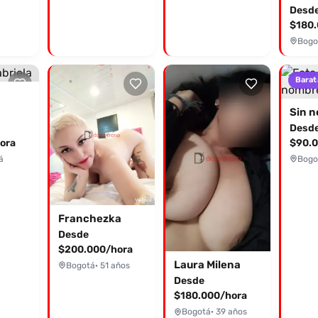
Desd
$180.
Bogo
Barat
Sin 
Desd
ora
$90.0
á
Bogo
Franchezka
Desde
$200.000/hora
Laura Milena
Bogotá
· 51 años
Desde
$180.000/hora
Bogotá
· 39 años