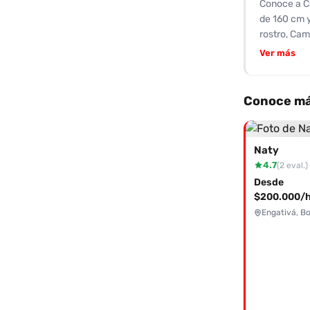
Conoce a Ca
de 160 cm y
rostro, Cam
besitos, ca
Ver más
respuesta p
sentir cómo
buscan una 
Conoce má
su excelent
ganas, ¡con
Naty
4.7
(2 eval.)
Desde
$200.000/h
Engativá, B