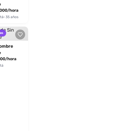
e
000/hora
tá
· 35 años
as
nombre
e
00/hora
tá