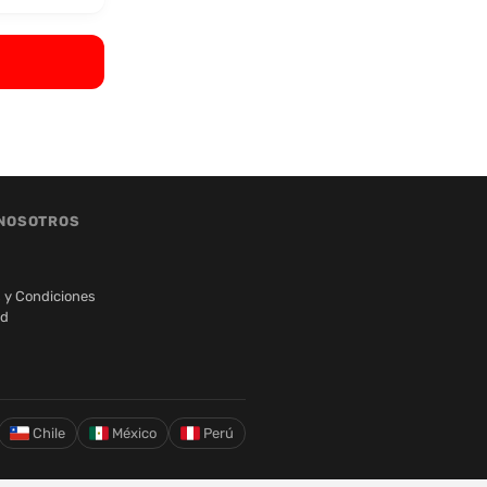
NOSOTROS
 y Condiciones
ad
Chile
México
Perú