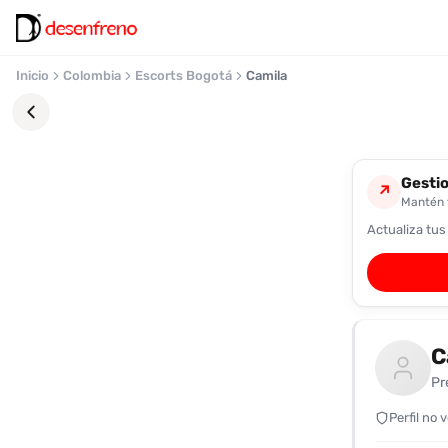
Inicio
Colombia
Escorts Bogotá
Camila
Gestio
↗
Mantén t
Actualiza tus
Favoritos
Pronto
podrás
registrarte
C
y
guardar
Pr
tus
favoritas
Perfil no 
para