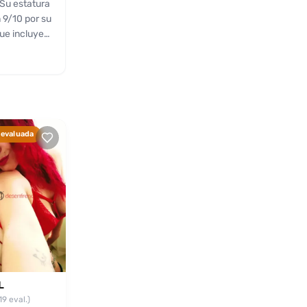
 Su estatura
 9/10 por su
que incluye
. Aunque su
r hacerlos
 quienes
stacando por
es con las
 evaluada
L
19 eval.)