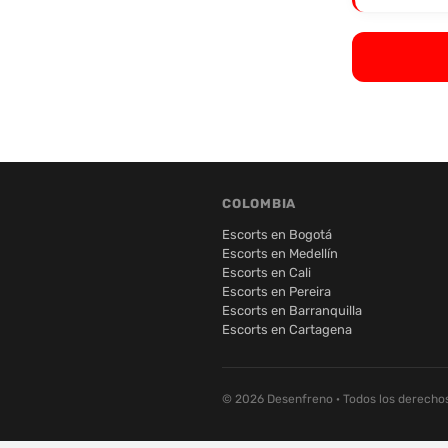
COLOMBIA
Escorts en Bogotá
Escorts en Medellín
Escorts en Cali
Escorts en Pereira
Escorts en Barranquilla
Escorts en Cartagena
© 2026 Desenfreno · Todos los derecho