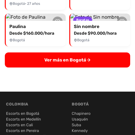
Bogotá
· 27 años
Baratas
Paulina
Sin nombre
Desde $160.000/hora
Desde $90.000/hora
Bogotá
Bogotá
Ver más en Bogotá
COLOMBIA
BOGOTÁ
Escorts en Bogotá
Chapinero
Escorts en Medellín
Usaquén
Escorts en Cali
Suba
Escorts en Pereira
Kennedy