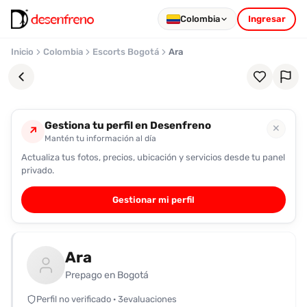
Colombia
Ingresar
Inicio
Colombia
Escorts Bogotá
Ara
Gestiona tu perfil en Desenfreno
✕
↗
Mantén tu información al día
Actualiza tus fotos, precios, ubicación y servicios desde tu panel
Favoritos
privado.
Pronto
Gestionar mi perfil
podrás
registrarte
y
Ara
guardar
tus
Prepago en Bogotá
favoritas
Perfil no verificado · 3evaluaciones
para