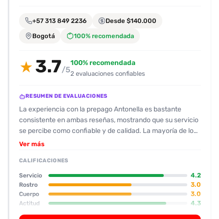
encontrarlas
fácilmente.
+57 313 849 2236
Desde $140.000
Bogotá
100% recomendada
Entendido
3.7
100% recomendada
★
/5
2 evaluaciones confiables
RESUMEN DE EVALUACIONES
La experiencia con la prepago Antonella es bastante
consistente en ambas reseñas, mostrando que su servicio
se percibe como confiable y de calidad. La mayoría de los
clientes resaltan su actitud amable y disposición para
Ver más
conversar antes de comenzar, lo que genera un ambiente
CALIFICACIONES
cómodo. En cuanto a la apariencia física, se menciona que
es morena, con figura redondeada y, en el caso de la
4.2
Servicio
segunda reseña, embarazada. Su rostro se describe como
3.0
Rostro
3.0
Cuerpo
normal, sin sobresaltos, y su cuerpo, aunque gordita y con
4.3
Actitud
estrías, se percibe como “normalita”. La parte más
4.3
Oral
destacada del servicio es su habilidad oral: ambos