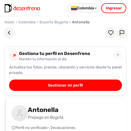
Colombia
Ingresar
Inicio
Colombia
Escorts Bogotá
Antonella
Gestiona tu perfil en Desenfreno
✕
↗
Mantén tu información al día
Actualiza tus fotos, precios, ubicación y servicios desde tu panel
Favoritos
privado.
Pronto
Gestionar mi perfil
podrás
registrarte
y
Antonella
guardar
tus
Prepago en Bogotá
favoritas
Perfil no verificado · 2evaluaciones
para